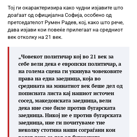
Тој ги окарактеризира како чудни изјавите што
доаѓаат од официјална Софија, особено од
претседателот Румен Радев, кој, како што рече,
дава изјави кои повеќе прилегаат на средниот
век отколку на 21 век.
„Човекот политичар кој во 21 век за
себе вели дека е европски политичар, а
на голема сцена ги укинува човековите
права на една заедница, која во
средината на минатиот век беше дел од
пописната листа кај нашиот источен
сосед, македонската заедница, вели
дека ние сме биле против бугарската
заедница. Никој не е против бугарската
заедница, ние ги почитуваме тие
неколку стотина наши сограѓани кои