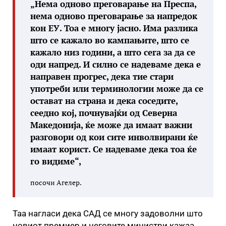
„Нема одново преговарање на Преспа,
нема одново преговарање за напредок
кон ЕУ. Тоа е многу јасно. Има разлика
што се кажало во кампањите, што се
кажало низ години, а што сега за да се
оди напред. И силно се надеваме дека е
направен прогрес, дека тие стари
употреби или терминологии може да се
остават на страна и дека соседите,
сеедно кој, почнувајќи од Северна
Македонија, ќе може да имаат важни
разговори од кои сите инволвирани ќе
имаат корист. Се надеваме дека тоа ќе
го видиме“,
посочи Агелер.
Таа нагласи дека САД се многу задоволни што
новиот премиер и неговите министри кажаа