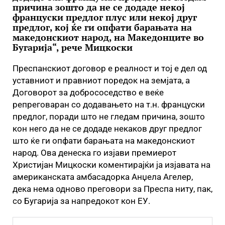
причина зошто да не се додаде некој
француски предлог плус или некој друг
предлог, кој ќе ги опфати барањата на
македонскиот народ, на Македонците во
Бугарија“, рече Мицкоски
Преспанскиот договор е реалност и тој е дел од
уставниот и правниот поредок на земјата, а
Договорот за добрососедство е веќе
репреговаран со додавањето на т.н. француски
предлог, поради што не гледам причина, зошто
кон него да не се додаде некаков друг предлог
што ќе ги опфати барањата на македонскиот
народ. Ова денеска го изјави премиерот
Христијан Мицкоски коментирајќи ја изјавата на
американската амбасадорка Анџела Агелер,
дека нема одново преговори за Преспа ниту, пак,
со Бугарија за напредокот кон ЕУ.