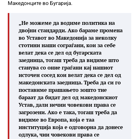
Македонците во Бугарија.
„Не можеме да водиме политика на
двојни стандарди. Ако бараме промена
во Уставот во Македонија за неколку
стотини наши сограѓани, кои за себе
велат дека се дел од бугарската
заедница, тогаш треба да видиме што
станува со оние граѓани кај нашиот
источен сосед кои велат дека се дел од
македонската заедница. Треба да си го
поставиме прашањето зошто тие
бараат да бидат дел од македонскиот
Устав, дали нечии човекови права се
загрозени. Ако е така, тогаш треба да
видиме во Европа, која е таа
институција која е одговорна да донесе
одлука, чии човекови права се