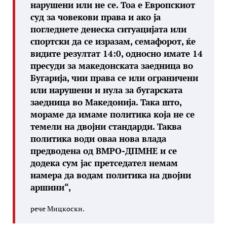
нарушени или не се. Тоа е Европскиот
суд за човекови права и ако ја
погледнете денеска ситуацијата или
спортски да се изразам, семафорот, ќе
видите резултат 14:0, односно имате 14
пресуди за македонската заедница во
Бугарија, чии права се или ограничени
или нарушени и нула за бугарската
заедница во Македонија. Така што,
мораме да имаме политика која не се
темели на двојни стандарди. Таква
политика води оваа нова влада
предводена од ВМРО-ДПМНЕ и се
додека сум јас претседател немам
намера да водам политика на двојни
аршини“,
рече Мицкоски.