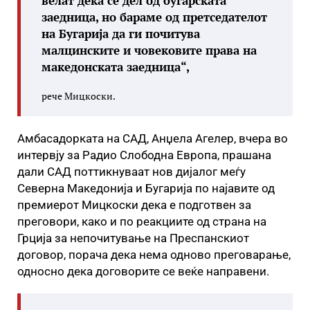
велат дека се дел од бугарската
заедница, но бараме од претседателот
на Бугарија да ги почитува
малцинските и човековите права на
македонската заедница“,
рече Мицкоски.
Амбасадорката на САД, Анџела Агелер, вчера во
интервју за Радио Слободна Европа, прашана
дали САД поттикнуваат нов дијалог меѓу
Северна Македонија и Бугарија по најавите од
премиерот Мицкоски дека е подготвен за
преговори, како и по реакциите од страна на
Грција за непочитување на Преспанскиот
договор, порача дека нема одново преговарање,
односно дека договорите се веќе направени.