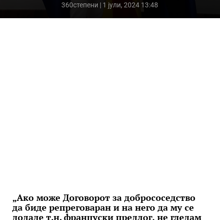
360степени
| 1 јули, 2024 13:48
„Ако може Договорот за добрососедство
да биде репреговаран и на него да му се
додаде т.н. француски предлог, не гледам