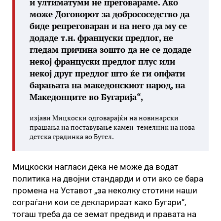
и ултиматуми не преговараме. Ако
може Договорот за добрососедство да
биде репреговаран и на него да му се
додаде т.н. француски предлог, не
гледам причина зошто да не се додаде
некој француски предлог плус или
некој друг предлог што ќе ги опфати
барањата на македонскиот народ, на
Македонците во Бугарија“,
изјави Мицкоски одговарајќи на новинарски
прашања на поставување камен-темелник на нова
детска градинка во Бутел.
Мицкоски нагласи дека не може да водат
политика на двојни стандарди и оти ако се бара
промена на Уставот „за неколку стотини наши
сограѓани кои се декларираат како Бугари“,
тогаш треба да се земат предвид и правата на