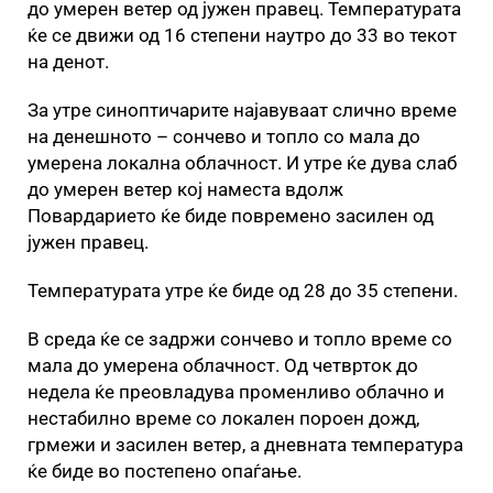
до умерен ветер од јужен правец. Температурата
ќе се движи од 16 степени наутро до 33 во текот
на денот.
За утре синоптичарите најавуваат слично време
на денешното – сончево и топло со мала до
умерена локална облачност. И утре ќе дува слаб
до умерен ветер кој наместа вдолж
Повардарието ќе биде повремено засилен од
јужен правец.
Температурата утре ќе биде од 28 до 35 степени.
В среда ќе се задржи сончево и топло време со
мала до умерена облачност. Од четврток до
недела ќе преовладува променливо облачно и
нестабилно време со локален пороен дожд,
грмежи и засилен ветер, а дневната температура
ќе биде во постепено опаѓање.