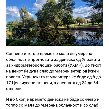
Сончево и топло време со мала до умерена
облачност е прогнозата за денеска од Управата
за хидрометеоролошки работи (УХМР). Во текот
на денот ќе дува слаб до умерен ветер од јужен
правец. Утринската температура ќе биде од 8 до
17 Целзиусови степени, а дневната од 24 до 34
степени.
И во Скопје времето денеска ќе биде сончево и
топло со мала до умерена облачност и со слаб