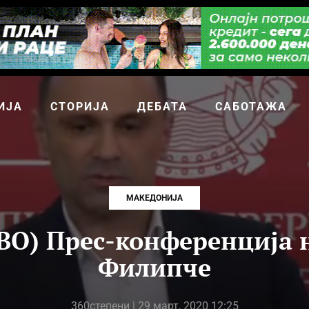
ИЈА
СТОРИЈА
ДЕБАТА
САБОТАЖА
МАКЕДОНИЈА
О) Прес-конференција 
Филипче
360степени
| 29 март, 2020 12:25