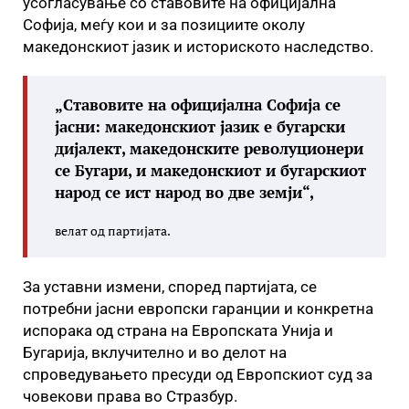
усогласување со ставовите на официјална
Софија, меѓу кои и за позициите околу
македонскиот јазик и историското наследство.
„Ставовите на официјална Софија се
јасни: македонскиот јазик е бугарски
дијалект, македонските револуционери
се Бугари, и македонскиот и бугарскиот
народ се ист народ во две земји“,
велат од партијата.
За уставни измени, според партијата, се
потребни јасни европски гаранции и конкретна
испорака од страна на Европската Унија и
Бугарија, вклучително и во делот на
спроведувањето пресуди од Европскиот суд за
човекови права во Стразбур.