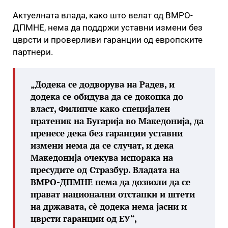
Актуелната влада, како што велат од ВМРО-
ДПМНЕ, нема да поддржи уставни измени без
цврсти и проверливи гаранции од европските
партнери.
„Додека се додворува на Радев, и
додека се обидува да се докопка до
власт, Филипче како специјален
пратеник на Бугарија во Македонија, да
пренесе дека без гаранции уставни
измени нема да се случат, и дека
Македонија очекува испорака на
пресудите од Стразбур. Владата на
ВМРО-ДПМНЕ нема да дозволи да се
прават национални отстапки и штети
на државата, сè додека нема јасни и
цврсти гаранции од ЕУ“,