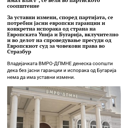
имал власт“, се вели во партиското
соопштение
За уставни измени, според партијата, се
потребни јасни европски гаранции и
конкретна испорака од страна на
Европската Унија и Бугарија, вклучително
и во делот на спроведување пресуди од
Европскиот суд за човекови права во
Стразбур
Владејачката ВМРО-ДПМНЕ денеска соопшти
дека без јасни гаранции и испорака од Бугарија
нема да има уставни измени.