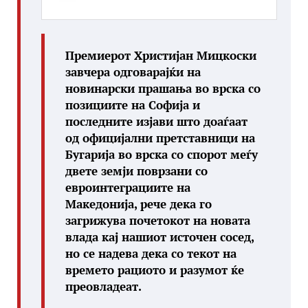
Премиерот Христијан Мицкоски
завчера одговарајќи на
новинарски прашања во врска со
позициите на Софија и
последните изјави што доаѓаат
од официјални претставници на
Бугарија во врска со спорот меѓу
двете земји поврзани со
евроинтеграциите на
Македонија, рече дека го
загрижува почетокот на новата
влада кај нашиот источен сосед,
но се надева дека со текот на
времето рациото и разумот ќе
преовладеат.