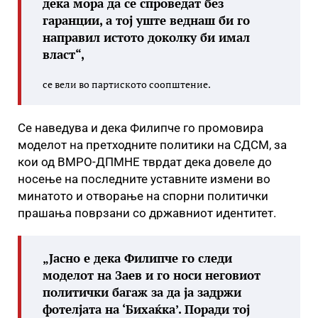
дека мора да се спроведат без
гаранции, а тој уште веднаш би го
направил истото доколку би имал
власт“,
се вели во партиското соопштение.
Се наведува и дека Филипче го промовира
моделот на претходните политики на СДСМ, за
кои од ВМРО-ДПМНЕ тврдат дека довеле до
носење на последните уставните измени во
минатото и отворање на спорни политички
прашања поврзани со државниот идентитет.
„Јасно е дека Филипче го следи
моделот на Заев и го носи неговиот
политички багаж за да ја задржи
фотелјата на ‘Бихаќка’. Поради тој