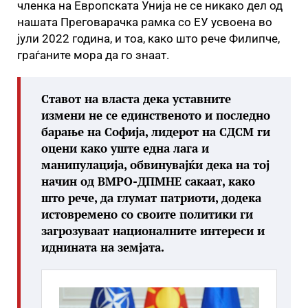
членка на Европската Унија не се никако дел од
нашата Преговарачка рамка со ЕУ усвоена во
јули 2022 година, и тоа, како што рече Филипче,
граѓаните мора да го знаат.
Ставот на власта дека уставните
измени не се единственото и последно
барање на Софија, лидерот на СДСМ ги
оцени како уште една лага и
манипулација, обвинувајќи дека на тој
начин од ВМРО-ДПМНЕ сакаат, како
што рече, да глумат патриоти, додека
истовремено со своите политики ги
загрозуваат националните интереси и
иднината на земјата.