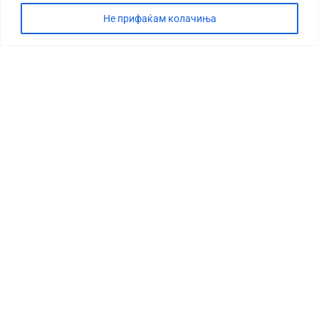
Не прифаќам колачиња
СТОРИЈА
ДЕБАТА
САБОТАЖА
ТИМ
КОНТАКТ