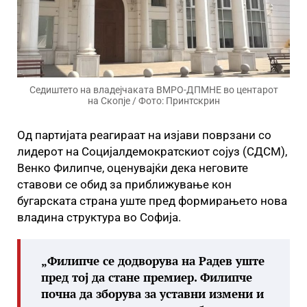
Седиштето на владејчаката ВМРО-ДПМНЕ во центарот
на Скопје / Фото: Принтскрин
Од партијата реагираат на изјави поврзани со
лидерот на Социјалдемократскиот сојуз (СДСМ),
Венко Филипче, оценувајќи дека неговите
ставови се обид за приближување кон
бугарската страна уште пред формирањето нова
владина структура во Софија.
„Филипче се додворува на Радев уште
пред тој да стане премиер. Филипче
почна да зборува за уставни измени и