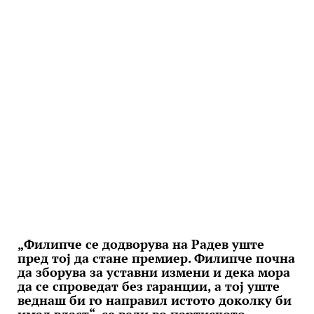
„Филипче се додворува на Радев уште
пред тој да стане премиер. Филипче почна
да зборува за уставни измени и дека мора
да се спроведат без гаранции, а тој уште
веднаш би го направил истото доколку би