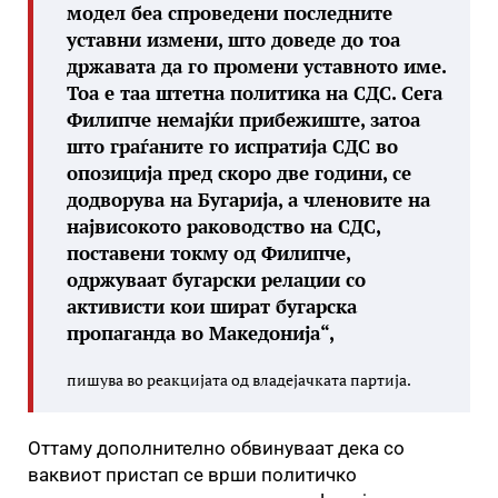
модел беа спроведени последните
уставни измени, што доведе до тоа
државата да го промени уставното име.
Тоа е таа штетна политика на СДС. Сега
Филипче немајќи прибежиште, затоа
што граѓаните го испратија СДС во
опозиција пред скоро две години, се
додворува на Бугарија, а членовите на
највисокото раководство на СДС,
поставени токму од Филипче,
одржуваат бугарски релации со
активисти кои шират бугарска
пропаганда во Македонија“,
пишува во реакцијата од владејачката партија.
Оттаму дополнително обвинуваат дека со
ваквиот пристап се врши политичко