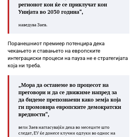
регионот кои ќе се приклучат кон
Унијата во 2030 година“,
наведува Заев.
Поранешниот премиер потенцира дека
чекањето и ставањето на европските
интеграциски процеси на пауза не е стратегијата
која ни треба.
„Мора да останеме во процесот на
преговори и да се движиме напред за
да бидеме препознаени како земја која
ги промовира европските демократски
вредности“,
вели Заев нагласувајќи дека во месеците што
следат, ЕУ ќе донесе клучни одлуки во однос на