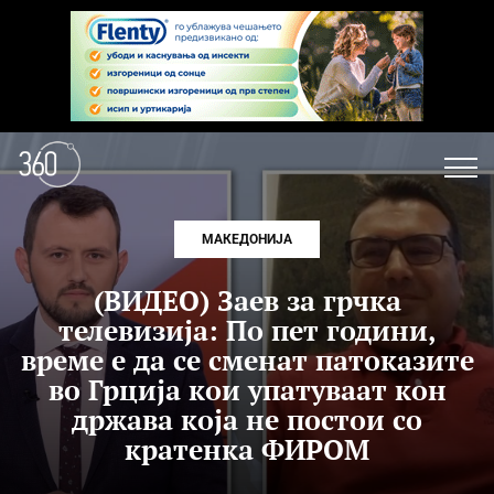
МАКЕДОНИЈА
(ВИДЕО) Заев за грчка
телевизија: По пет години,
време е да се сменат патоказите
во Грција кои упатуваат кон
држава која не постои со
кратенка ФИРОМ