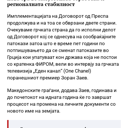
регионалната стабилност
Имплементацијата на Договорот од Преспа
продолжува и на тоа се обврзани двете страни.
Очекуваме грчката страна да го исполни делот
од Договорот кој се однесува на сообраќајните
патокази затоа што е време пет години по
потпишувањето да се сменат патоказите во
Грција кои упатуваат кон држава која не постои
со кратенка ФИРОМ, вели во интервју за грчката
телевизија „Еден канал“ (One Chanel)
поранешниот премиер Зоран Заев.
Македонските граѓани, додава Заев, годинава и
до почетокот на идната година ќе го завршат
процесот на промена на личните документи со
новото име на земјата.