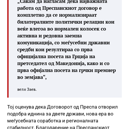
„Сакам да нагласам дека најважната
работа од Преспанскиот договор е
комплетно да се нормализираат
билатералните политички релации кои
веќе влегоа во нормален колосек со
активна и редовна заемна
комуникација, со меѓусебни државни
средби кои резултираа со прва
официјална посета на Грција на
претседател од Македонија, како и со
прва офијална посета на грчки премиер
во земјава“,
вели Заев.
Тој оценува дека Договорот од Преспа отворил
подобра иднина за двете држави, нова ера во
меѓусебната соработка и регионалната
стабилност. Благодарение на Преспанскиот