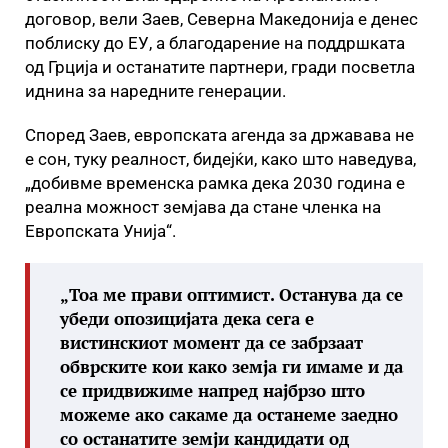
договор, вели Заев, Северна Македонија е денес
поблиску до ЕУ, а благодарение на поддршката
од Грција и останатите партнери, гради посветла
иднина за наредните генерации.
Според Заев, европската агенда за државава не
е сон, туку реалност, бидејќи, како што наведува,
„добивме временска рамка дека 2030 година е
реална можност земјава да стане членка на
Европската Унија“.
„Тоа ме прави оптимист. Останува да се
убеди опозицијата дека сега е
вистинскиот момент да се забрзаат
обврските кои како земја ги имаме и да
се придвижиме напред најбрзо што
можеме ако сакаме да останеме заедно
со останатите земји кандидати од