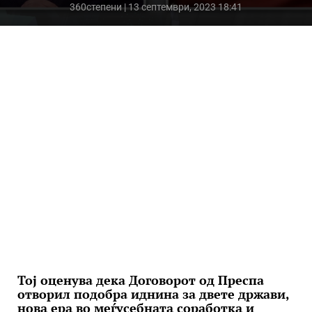
360степени
| 13 септември, 2023 18:41
Тој оценува дека Договорот од Преспа
отворил подобра иднина за двете држави,
нова ера во меѓусебната соработка и