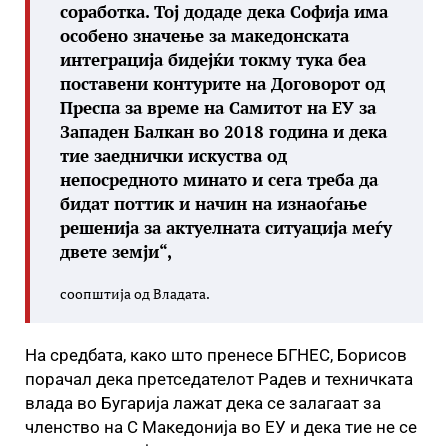
соработка. Тој додаде дека Софија има
особено значење за македонската
интеграција бидејќи токму тука беа
поставени контурите на Договорот од
Преспа за време на Самитот на ЕУ за
Западен Балкан во 2018 година и дека
тие заеднички искуства од
непосредното минато и сега треба да
бидат поттик и начин на изнаоѓање
решенија за актуелната ситуација меѓу
двете земји“,
соопштија од Владата.
На средбата, како што пренесе БГНЕС, Борисов
порачал дека претседателот Радев и техничката
влада во Бугарија лажат дека се залагаат за
членство на С Македонија во ЕУ и дека тие не се