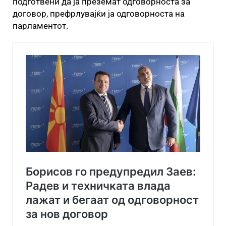
подготвени да ја преземат одговорноста за
договор, префрлувајќи ја одговорноста на
парламентот.