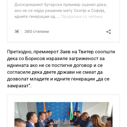
Претходно, премиерот Заев на Твитер соопшти
дека со Борисов изразиле загриженост за
иднината ако не се постигне договор и се
согласиле дека двете држави не смеат да
дозволат младите и идните генерации „да се
замразат“.