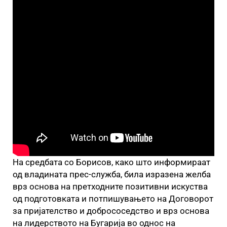
На средбата со Борисов, како што информираат
од владината прес-служба, била изразена желба
врз основа на претходните позитивни искуства
од подготовката и потпишувањето на Договорот
за пријателство и добрососедство и врз основа
на лидерството на Бугарија во однос на