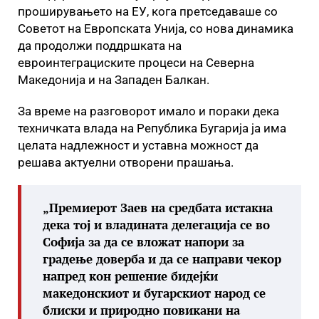
проширувањето на ЕУ, кога претседаваше со
Советот на Европската Унија, со нова динамика
да продолжи поддршката на
евроинтеграциските процеси на Северна
Македонија и на Западен Балкан.
За време на разговорот имало и пораки дека
техничката влада на Република Бугарија ја има
целата надлежност и уставна можност да
решава актуелни отворени прашања.
„Премиерот Заев на средбата истакна
дека тој и владината делегација се во
Софија за да се вложат напори за
градење доверба и да се направи чекор
напред кон решение бидејќи
македонскиот и бугарскиот народ се
блиски и природно повикани на