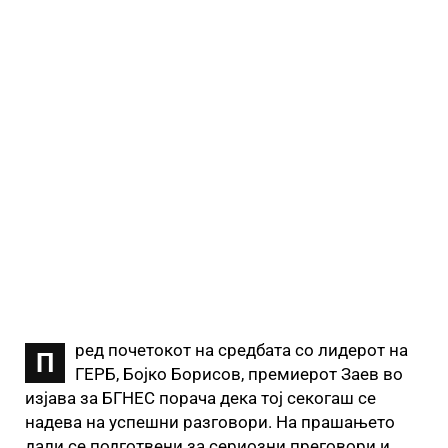
ред почетокот на средбата со лидерот на
П
ГЕРБ, Бојко Борисов, премиерот Заев во
изјава за БГНЕС порача дека тој секогаш се
надева на успешни разговори. На прашањето
дали се подготвени за сериозни преговори и