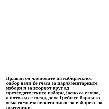
Прашан од членовите на избирачкиот
одбор дали ќе гласа за парламентарните
избори и за вториот круг од
претседателските избори, јасно се слуша,
а потоа и се гледа, дека Груби го бара и го
зема само гласачкото ливче за изборите за
пратеници