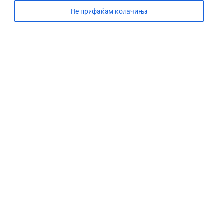
Не прифаќам колачиња
СТОРИЈА
ДЕБАТА
САБОТАЖА
ТИМ
КОНТАКТ
©2026 360 степени, Сите права се задржани