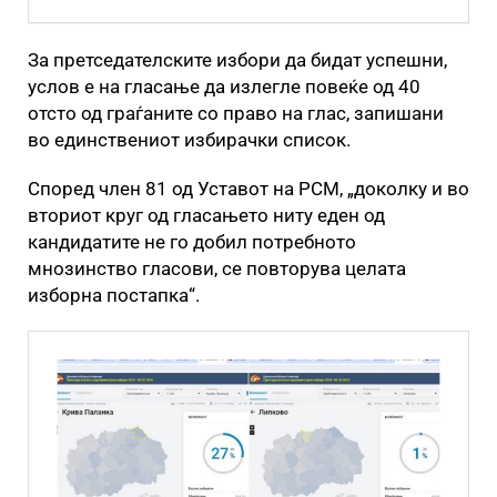
За претседателските избори да бидат успешни,
услов е на гласање да излегле повеќе од 40
отсто од граѓаните со право на глас, запишани
во единствениот избирачки список.
Според член 81 од Уставот на РСМ, „доколку и во
вториот круг од гласањето ниту еден од
кандидатите не го добил потребното
мнозинство гласови, се повторува целата
изборна постапка“.