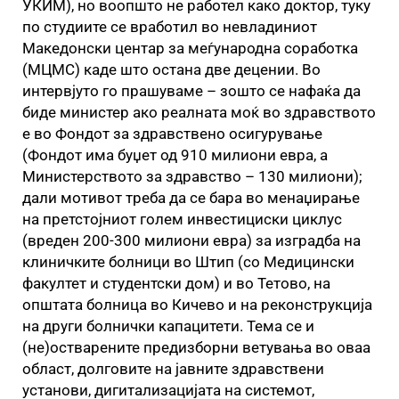
УКИМ), но воопшто не работел како доктор, туку
по студиите се вработил во невладиниот
Македонски центар за меѓународна соработка
(МЦМС) каде што остана две децении. Во
интервјуто го прашуваме – зошто се нафаќа да
биде министер ако реалната моќ во здравството
е во Фондот за здравствено осигурување
(Фондот има буџет од 910 милиони евра, а
Министерството за здравство – 130 милиони);
дали мотивот треба да се бара во менаџирање
на претстојниот голем инвестициски циклус
(вреден 200-300 милиони евра) за изградба на
клиничките болници во Штип (со Медицински
факултет и студентски дом) и во Тетово, на
општата болница во Кичево и на реконструкција
на други болнички капацитети. Тема се и
(не)остварените предизборни ветувања во оваа
област, долговите на јавните здравствени
установи, дигитализацијата на системот,