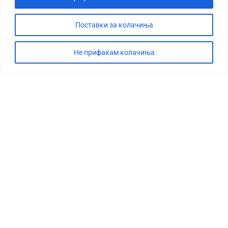
Поставки за колачиња
Не прифаќам колачиња
СТОРИЈА
ДЕБАТА
САБОТАЖА
ТИМ
КОНТАКТ