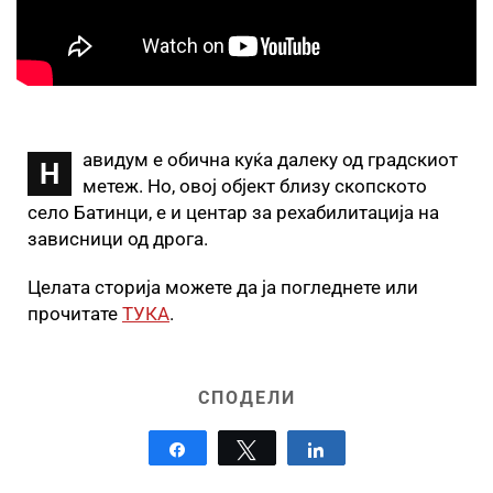
авидум e обична куќа далеку од градскиот
Н
метеж. Но, овој објект близу скопското
село Батинци, е и центар за рехабилитација на
зависници од дрога.
Целата сторија можете да ја погледнете или
прочитате
ТУКА
.
СПОДЕЛИ
Share
Tweet
Share