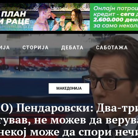
ИЈА
СТОРИЈА
ДЕБАТА
САБОТАЖА
МАКЕДОНИЈА
О) Пендаровски: Два-тр
ував, не можев да верув
 некој може да спори нечи