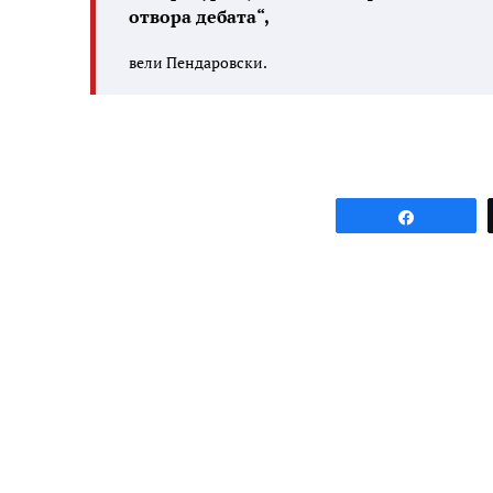
отвора дебата“,
вели Пендаровски.
Share