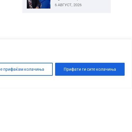
6 АВГУСТ, 2026
е прифаќам колачиња
Прифати ги сите колачиња
Т