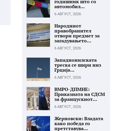
годишник што со
автомобил...
6 АВГУСТ, 2026
Народниот
правобранител
отвори предмет за
загадувањето...
6 АВГУСТ, 2026
Западнонилската
треска се шири низ
Грција...
6 АВГУСТ, 2026
ВМРО-ДПМНЕ:
Приказната на СДСМ
за францускиот...
6 АВГУСТ, 2026
Жерновски: Владата
како победа го
претставува...