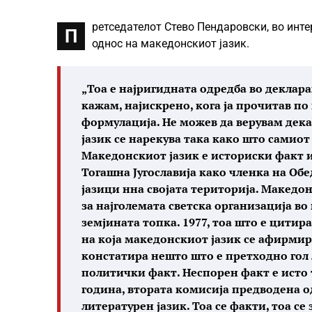
ретседателот Стево Пендаровски, во инте
П
однос на македонскиот јазик.
„Тоа е најригидната одредба во деклара
кажам, најискрено, кога ја прочитав по 
формулација. Не можев да верувам дека
јазик се нарекува така како што самиот
Македонскиот јазик е историски факт и
Тогашна Југославија како членка на О
јазици нна својата територија. Македо
за најголемата светска организација во
земјината топка. 1977, тоа што е цитир
на која македонскиот јазик се афирмир
констатира нешто што е претходно гол 
политички факт. Неспорен факт е исто 
година, втората комисија предводена 
литературен јазик. Тоа се факти, тоа се