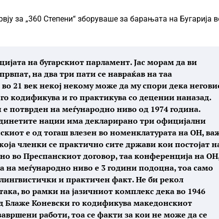
рвју за „360 Степени“ зборуваше за барањата на Бугарија в
цијата на бугарскиот парламент. Јас морам да ви
првпат, на два три пати се навраќав на таа
 во 21 век некој некому може да му спори дека негови
 го кодификува и го практикува со децении наназад.
 е потврден на меѓународно ниво од 1974 година.
бединетите нации има декларирано три официјални
нскиот е од тогаш влезен во номенклатурата на ОН, ва
 која членки се практично сите држави кои постојат н
ано во Преспанскиот договор, таа конференција на ОН
а на меѓународно ниво е 3 години подоцна, тоа само
лингвистички и практичен факт. Не би рекол
така, во рамки на јазичниот комплекс дека во 1946
од Блаже Коневски го кодификува македонскиот
 завршени работи, тоа се факти за кои не може да се