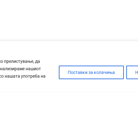
со прелистување, да
анализираме нашиот
Поставки за колачиња
Н
 со нашата употреба на
ДЕБАТА
САБОТАЖА
ТИМ
КОНТАК