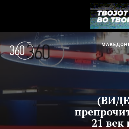
МАКЕДОН
(ВИДЕ
препрочит
21 век