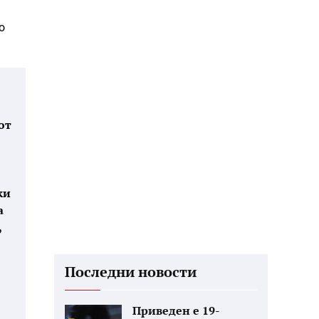
о
от
жи
а
,
Последни новости
Приведен е 19-