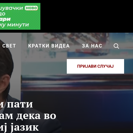
СВЕТ
КРАТКИ ВИДЕА
ЗА НАС
ПРИЈАВИ СЛУЧАЈ
и пати
ам дека во
ј јазик