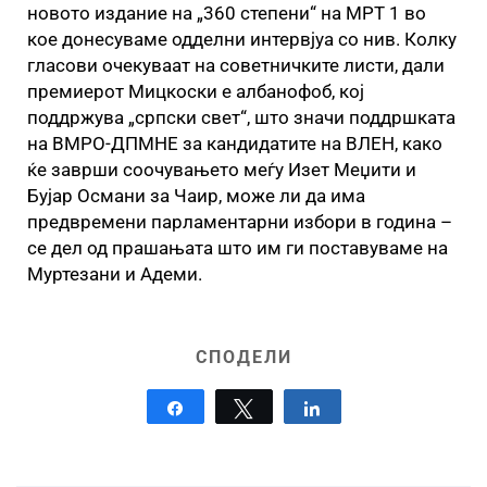
новото издание на „360 степени“ на МРТ 1 во
кое донесуваме одделни интервјуа со нив. Колку
гласови очекуваат на советничките листи, дали
премиерот Мицкоски е албанофоб, кој
поддржува „српски свет“, што значи поддршката
на ВМРО-ДПМНЕ за кандидатите на ВЛЕН, како
ќе заврши соочувањето меѓу Изет Меџити и
Бујар Османи за Чаир, може ли да има
предвремени парламентарни избори в година –
се дел од прашањата што им ги поставуваме на
Муртезани и Адеми.
СПОДЕЛИ
Share
Tweet
Share