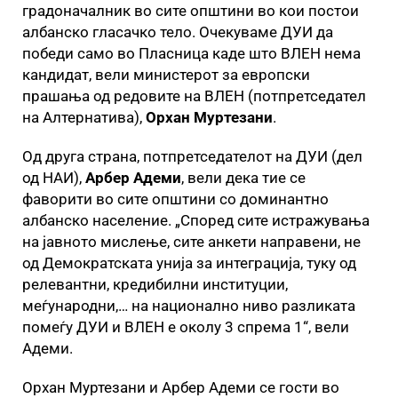
градоначалник во сите општини во кои постои
албанско гласачко тело. Очекуваме ДУИ да
победи само во Пласница каде што ВЛЕН нема
кандидат, вели министерот за европски
прашања од редовите на ВЛЕН (потпретседател
на Алтернатива),
Орхан Муртезани
.
Од друга страна, потпретседателот на ДУИ (дел
од НАИ),
Арбер Адеми
, вели дека тие се
фаворити во сите општини со доминантно
албанско население. „Според сите истражувања
на јавното мислење, сите анкети направени, не
од Демократската унија за интеграција, туку од
релевантни, кредибилни институции,
меѓународни,… на национално ниво разликата
помеѓу ДУИ и ВЛЕН е околу 3 спрема 1“, вели
Адеми.
Орхан Муртезани и Арбер Адеми се гости во