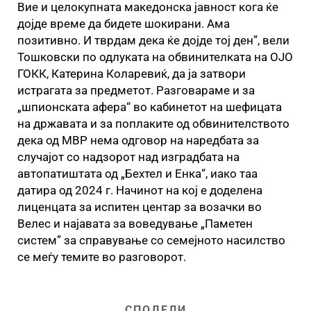
Вие и целокупната македонска јавност кога ќе
дојде време да бидете шокирани. Ама
позитивно. И тврдам дека ќе дојде тој ден”, вели
Тошковски по одлуката на обвинителката на ОЈО
ГОКК, Катерина Коларевиќ, да ја затвори
истрагата за предметот. Разговараме и за
„шпионската афера“ во кабинетот на шефицата
на државата и за поплаките од обвинителството
дека од МВР нема одговор на наредбата за
случајот со надзорот над изградбата на
автопатиштата од „Бехтел и Енка“, иако таа
датира од 2024 г. Начинот на кој е доделена
лиценцата за испитен центар за возачки во
Велес и најавата за воведување „Паметен
систем” за справување со семејното насилство
се меѓу темите во разговорот.
СПОДЕЛИ