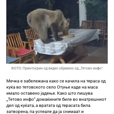
ФОТО: Принтскрин од видео објавено од „Тетово инфо“
Мечка е забележана како се качила на тераса од
куќа во тетовското село Отуње каде на маса
имало оставено јадење. Како што пишува
„Тетово инфо“ домаќините биле во внатрешниот
дел од куќата, а вратата од терасата била
затворена, па успеале да ја снимаат и