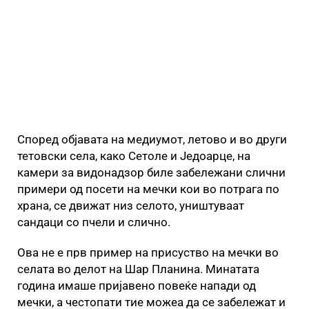
Според објавата на медиумот, летово и во други
тетовски села, како Сетоле и Једоарце, на
камери за видонадзор биле забележани слични
примери од посети на мечки кои во потрага по
храна, се движат низ селото, уништуваат
сандаци со пчели и слично.
Ова не е прв пример на присуство на мечки во
селата во делот на Шар Планина. Минатата
година имаше пријавено повеќе напади од
мечки, а честопати тие можеа да се забележат и