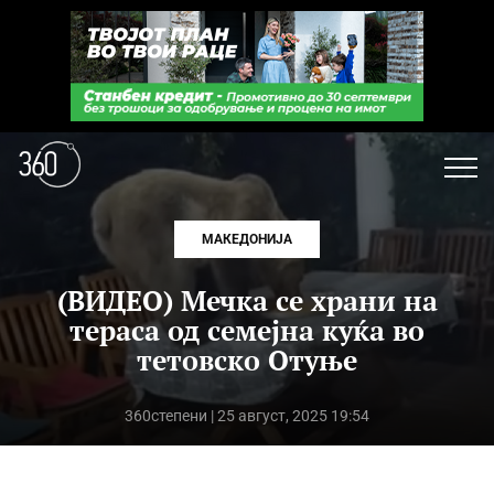
МАКЕДОНИЈА
(ВИДЕО) Мечка се храни на
тераса од семејна куќа во
тетовско Отуње
360степени
| 25 август, 2025 19:54