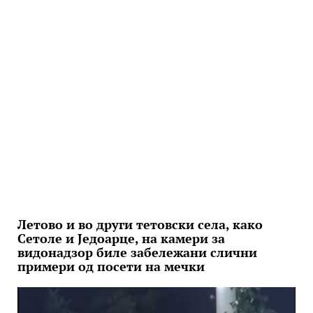
Летово и во други тетовски села, како
Сетоле и Једоарце, на камери за
видонадзор биле забележани слични
примери од посети на мечки