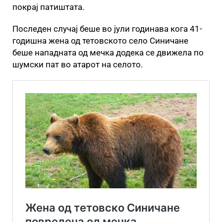
покрај патиштата.
Последен случај беше во јули годинава кога 41-
годишна жена од тетовското село Синичане
беше нападната од мечка додека се движела по
шумски пат во атарот на селото.