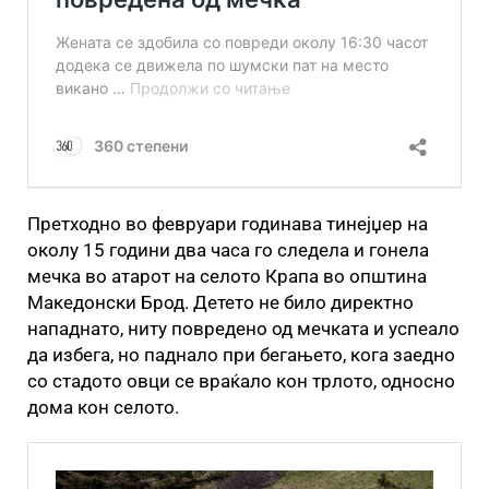
Претходно во февруари годинава тинејџер на
околу 15 години два часа го следела и гонела
мечка во атарот на селото Крапа во општина
Македонски Брод. Детето не било директно
нападнато, ниту повредено од мечката и успеало
да избега, но паднало при бегањето, кога заедно
со стадото овци се враќало кон трлото, односно
дома кон селото.