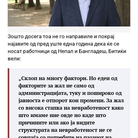
Зошто досега тоа не го направиле и покрај
најавите од пред уште една година дека ќе се
носат работници од Непал и Бангладеш, Битиќи
вели:
„
Склоп на многу фактори. Но еден од
факторите за жал не само од
администрацијата, туку и пошироко од
јавноста е отпорот кон промени. За жал
со висока стапка на невработеност како
што имаме ние овде но каде што
причините или ако ја видите
структурата на невработеност не се
совпаѓа со потребите на пазарот на