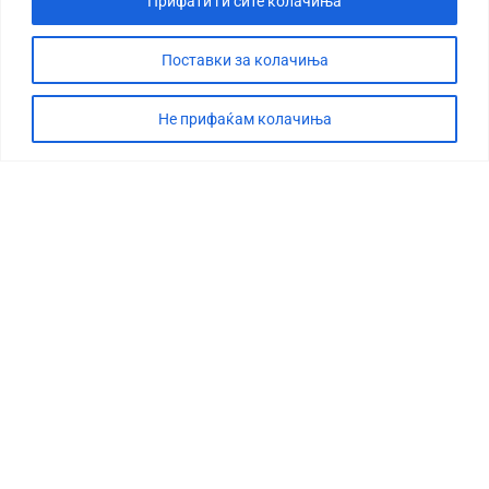
Прифати ги сите колачиња
Поставки за колачиња
Не прифаќам колачиња
СТОРИЈА
ДЕБАТА
САБОТАЖА
ТИМ
КОНТАКТ