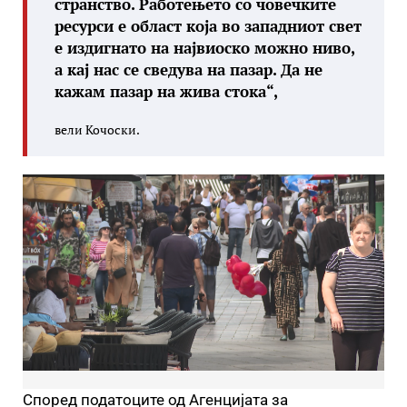
странство. Работењето со човечките
ресурси е област која во западниот свет
е издигнато на највиоско можно ниво,
а кај нас се сведува на пазар. Да не
кажам пазар на жива стока
“,
вели Кочоски.
Според податоците од Агенцијата за