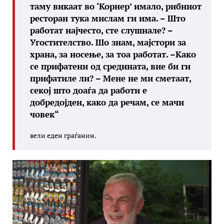
таму викаат во ‘Корнер’ имало, рибниот
ресторан тука мислам ги има. – Што
работат најчесто, сте слушнале? –
Угостителство. Шо знам, мајстори за
храна, за носење, за тоа работат. –Како
се прифатени од средината, вие би ги
прифатиле ли? – Мене не ми сметаат,
секој што доаѓа да работи е
добредојден, како да речам, се мачи
човек
“
вели еден граѓанин.