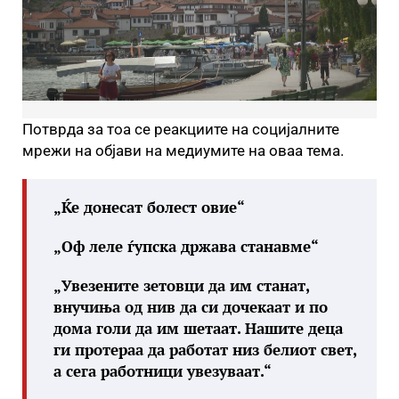
Потврда за тоа се реакциите на социјалните
мрежи на објави на медиумите на оваа тема.
„Ќе донесат болест овие“
„Оф леле ѓупска држава станавме“
„Увезените зетовци да им станат,
внучиња од нив да си дочекаат и по
дома голи да им шетаат. Нашите деца
ги протераа да работат низ белиот свет,
а сега работници увезуваат.“