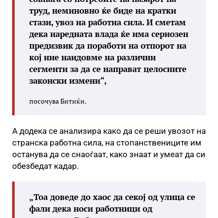
труд, неминовно ќе биде на кратки
стази, увоз на работна сила. И сметам
дека наредната влада ќе има сериозен
предизвик да поработи на отпорот на
кој ние наидовме на различни
сегменти за да се направат целосните
законски измени“,
посочува Битиќи.
А додека се анализира како да се реши увозот на
странска работна сила, на стопанствениците им
останува да се снаоѓаат, како знаат и умеат да си
обезбедат кадар.
„
Тоа доведе до хаос да секој од улица се
фали дека носи работници од