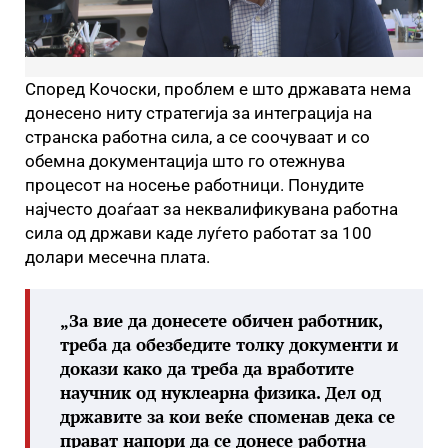
Според Кочоски, проблем е што државата нема
донесено ниту стратегија за интеграција на
странска работна сила, а се соочуваат и со
обемна документација што го отежнува
процесот на носење работници. Понудите
најчесто доаѓаат за неквалификувана работна
сила од држави каде луѓето работат за 100
долари месечна плата.
„
За вие да донесете обичен работник,
треба да обезбедите толку документи и
докази како да треба да вработите
научник од нуклеарна физика.
Дел од
државите за кои веќе споменав дека се
прават напори да се донесе работна