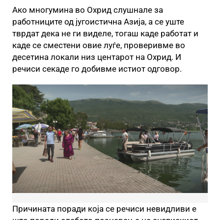
Ако многумина во Охрид слушнале за
работниците од југоистична Азија, а се уште
тврдат дека не ги виделе, тогаш каде работат и
каде се сместени овие луѓе, проверивме во
десетина локали низ центарот на Охрид. И
речиси секаде го добивме истиот одговор.
Причината поради која се речиси невидливи е