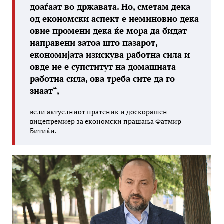
доаѓаат во државата. Но, сметам дека
од економски аспект е неминовно дека
овие промени дека ќе мора да бидат
направени затоа што пазарот,
економијата изискува работна сила и
овде не е супститут на домашната
работна сила, ова треба сите да го
знаат
“,
вели актуелниот пратеник и доскорашен
вицепремиер за економски прашања Фатмир
Битиќи.