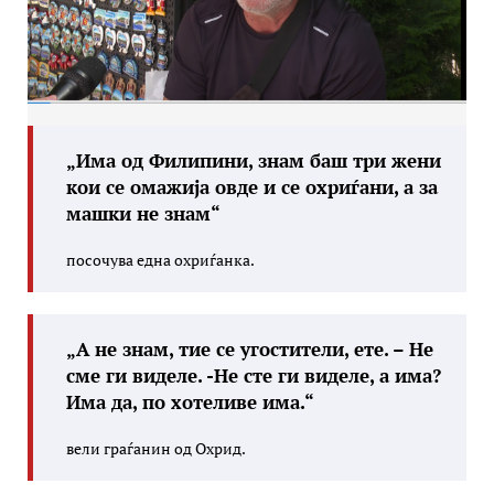
„
Има од Филипини, знам баш три жени
кои се омажија овде и се охриѓани, а за
машки не знам
“
посочува една охриѓанка.
„
А не знам, тие се угостители, ете. – Не
сме ги виделе. -Не сте ги виделе, а има?
Има да, по хотеливе има.
“
вели граѓанин од Охрид.