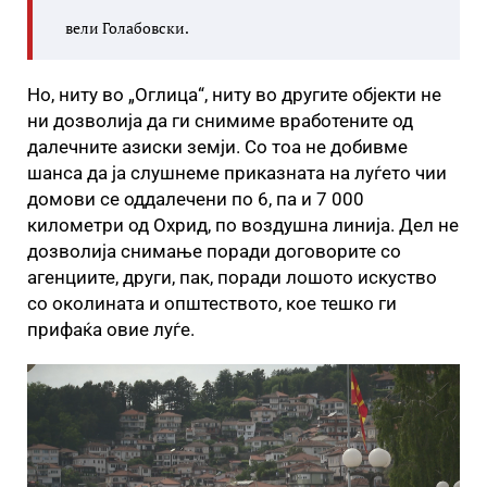
вели Голабовски.
Но, ниту во „Оглица“, ниту во другите објекти не
ни дозволија да ги снимиме вработените од
далечните азиски земји. Со тоа не добивме
шанса да ја слушнеме приказната на луѓето чии
домови се оддалечени по 6, па и 7 000
километри од Охрид, по воздушна линија. Дел не
дозволија снимање поради договорите со
агенциите, други, пак, поради лошото искуство
со околината и општеството, кое тешко ги
прифаќа овие луѓе.