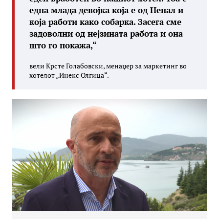
една млада девојка која е од Непал и
која работи како собарка. Засега сме
задоволни од нејзината работа и она
што го покажа
,“
вели Крсте Голабовски, менаџер за маркетинг во
хотелот „Инекс Олгица“.