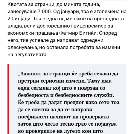
Квотата за странци, до мината година,
изнесуваше 7 000. Од јануари, таа е зголемена на
20 илјади. Тоа е една од мерките на претходната
влада, вели доскорешниот вицепремиер за
економски прашања Фатмир Битиќи. Според
него, тие успеале да направат одредени
олеснувања, но останала потребата за измени
на регулативата.
„
Законот за странци ќе треба секако да
претрпи сериозни измени. Таму има
еден сегмент кој што е поврзан со
безбедноста и безбедносните служби.
Ќе треба да дадат предлог како сето тоа
да се олесни за да се направи
поефикасен начинот на проверката
затоа што често тесно грло се појавува
во проверките на луѓето кои што