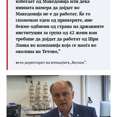
избегаат од Македонија или дека
нивната намера да дојдат во
Македонија не е да работат.
Ќе го
споменам еден од примерите, ние
бевме одбиени од страна на државните
институции за група од 42 жени кои
требаше да дојдат да работат од Шри
Ланка во компанија која се наоѓа во
околина на Тетово
,“
вели директорот на агенцијата „Коузон“.