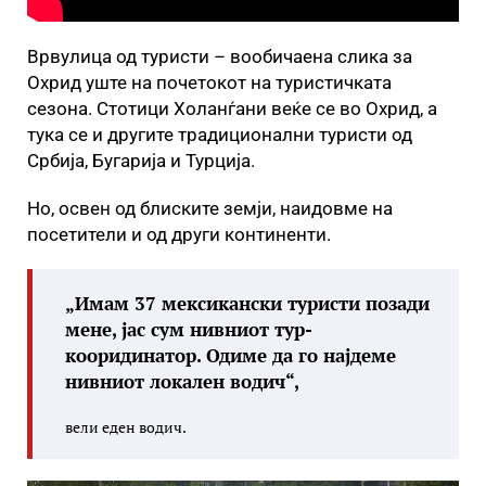
Врвулица од туристи – вообичаена слика за
Охрид уште на почетокот на туристичката
сезона. Стотици Холанѓани веќе се во Охрид, а
тука се и другите традиционални туристи од
Србија, Бугарија и Турција.
Но, освен од блиските земји, наидовме на
посетители и од други континенти.
„
Имам 37 мексикански туристи позади
мене, јас сум нивниот тур-
кооридинатор. Одиме да го најдеме
нивниот локален водич
“,
вели еден водич.