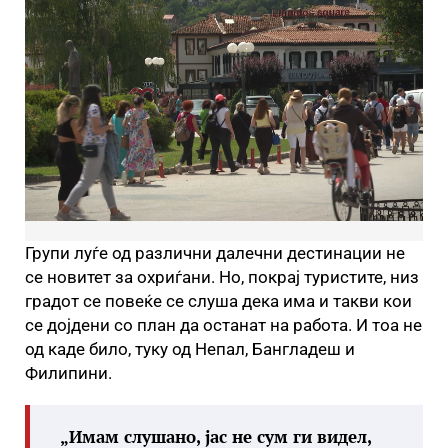
Групи луѓе од различни далечни дестинации не
се новитет за охриѓани. Но, покрај туристите, низ
градот се повеќе се слуша дека има и такви кои
се дојдени со план да останат на работа. И тоа не
од каде било, туку од Непал, Бангладеш и
Филипини.
„
Имам слушано, јас не сум ги видел,