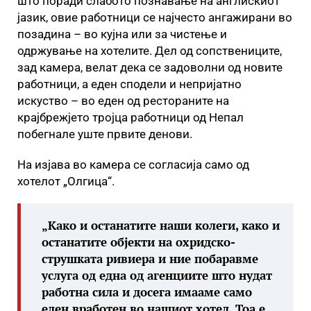
што поради слабото познавање на англискиот
јазик, овие работници се најчесто ангажирани во
позадина – во кујна или за чистење и
одржување на хотелите. Дел од сопствениците,
зад камера, велат дека се задоволни од новите
работници, а еден сподели и непријатно
искуство – во еден од рестораните на
крајбрежјето тројца работници од Непал
побегнале уште првите денови.
На изјава во камера се согласија само од
хотелот „Олгица“.
„
Како и останатите наши колеги, како и
останатите објекти на охридско-
струшката ривиера и ние побаравме
услуга од една од агенциите што нудат
работна сила и досега имааме само
еден вработен во нашиот хотел. Тоа е