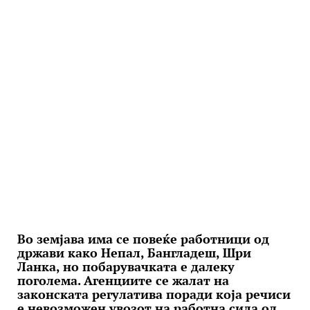
Во земјава има се повеќе работници од
држави како Непал, Бангладеш, Шри
Ланка, но побарувачката е далеку
поголема. Агенциите се жалат на
законската регулатива поради која речиси
е невозможен увозот на работна сила од