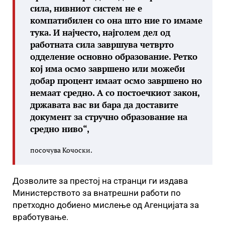
сила, нивниот систем не е
компатибилен со она што ние го имаме
тука. И најчесто, најголем дел од
работната сила завршува четврто
одделение основно образование. Ретко
кој има осмо завршено или можеби
добар процент имаат осмо завршено но
немаат средно. А со постоечкиот закон,
државата вас ви бара да доставите
документ за стручно образование на
средно ниво
“,
посочува Кочоски.
Дозволите за престој на странци ги издава
Министерството за внатрешни работи по
претходно добиено мислење од Агенцијата за
вработување.