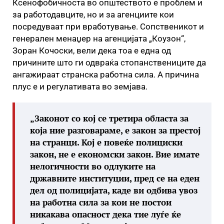
Ксенофобичноста во општеството е проблем и
за работодавците, но и за агенциите кои
посредуваат при вработување. Сопственикот и
генерален менаџер на агенцијата „Коузон“,
Зоран Кочоски, вели дека тоа е една од
причините што ги одвраќа стопанствениците да
ангажираат странска работна сила. А причина
плус е и регулативата во земјава.
„
Законот со кој се третира областа за
која ние разговараме, е закон за престој
на странци. Кој е повеќе полициски
закон, не е економски закон. Вие имате
нелогичности во одлуките на
државните институции, пред се на еден
дел од полицијата, каде ви одбива увоз
на работна сила за кои не постои
никакава опасност дека тие луѓе ќе