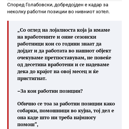
Според Голабовски, добредојден е кадар за
неколку работни позиции во нивниот хотел.
„
Со оглед на лојалноста која ја имаме
на вработените и оние сезонски
работници кои со години знаат да
дојдат и да работата во нашиот објект
очекуваме претпоставувам, не повеќе
од десетина вработени и се надеваме
дека до крајот на овој месец и ќе
пристигнат.
–
За кои работни позиции?
Обично се тоа за работни позиции како
собарки, помошници во кујна, тој дел е
она каде што ни треба најмногу
помош
“,