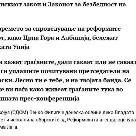
нскиот закон и Законот за безбедност на
времето за спроведување на реформите
от, како Црна Гора и Албанија, бележат
ката Унија
 кажат граѓаните, дали сакаат или не сакаат
а ги уплашите почитувани претседатели на
и. Лесно ти е тебе, и на твојата банда. Се
не ви паѓа како живеат граѓаните тука во
ешната прес-конференција
сојуз (СДСМ) Венко Филипче денеска обвини дека Владата
е ги исполнила обврските од Реформската агенда, оценува
ма лага.