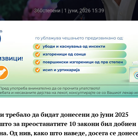
360степени
| 1 јуни, 2026 15:39
и требало да бидат донесени до јуни 2025
 што за преостанатите 10 закони бил добиен
а. Од нив, како што наведе, досега се донес