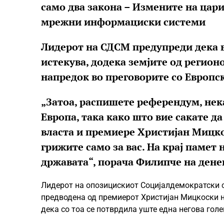
само два закона – Измените на цари
мрежни информациски системи
Лидерот на СДСМ предупреди дека 
истекува, додека земјите од регион
напредок во преговорите со Европс
„Затоа, распишете референдум, нека
Европа, така како што вие сакате д
власта и премиере Христијан Мицкоск
грижите само за вас. На крај памет 
државата“, порача Филипче на ден
Лидерот на опозицискиот Социјалдемократски 
предводена од премиерот Христијан Мицкоски н
дека со тоа се потврдила уште една негова голе