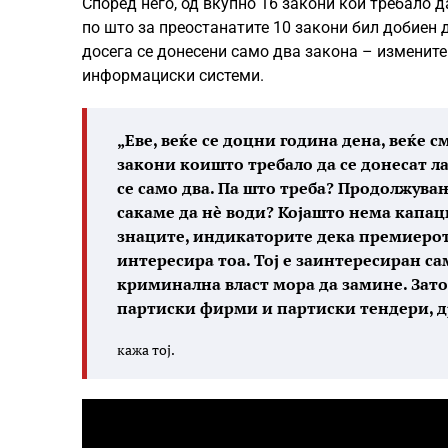
Според него, од вкупно 16 закони кои требало д
по што за преостанатите 10 закони бил добиен д
досега се донесени само два закона – измените
информациски системи.
„Еве, веќе се доцни година дена, веќе 
закони коишто требало да се донесат ла
се само два. Па што треба? Продолжува
сакаме да нè води? Којашто нема капац
знаците, индикаторите дека премиерот 
интересира тоа. Тој е заинтересиран сам
криминална власт мора да замине. Зато
партиски фирми и партиски тендери, др
кажа тој.