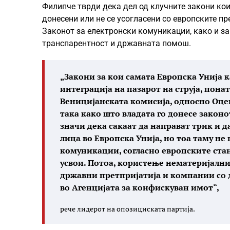
Филипче тврди дека дел од клучните закони кои 
донесени или не се усогласени со европските пр
Законот за електронски комуникации, како и з
транспарентност и државната помош.
„Закони за кои самата Европска Унија к
интеграција на пазарот на струја, пона
Веницијанската комисија, односно Оценс
така како што владата го донесе законо
значи дека сакаат да направат трик и д
лица во Европска Унија, но тоа таму не
комуникации, согласно европските стан
усвои. Потоа, користење нематеријални 
државни претпријатија и компании со 
во Агенцијата за конфискуван имот“,
рече лидерот на опозициската партија.