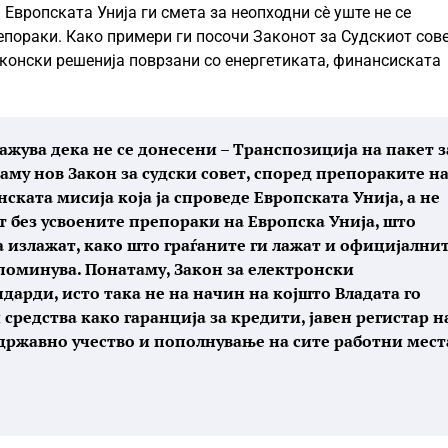
Европската Унија ги смета за неопходни сè уште не се
епораки. Како примери ги посочи Законот за Судскиот сове
аконски решенија поврзани со енергетиката, финансиската
ажува дека не се донесени – Транспозиција на пакет з
таму нов Закон за судски совет, според препораките н
ката мисија која ја спроведе Европската Унија, а не
т без усвоените препораки на Европска Унија, што
а излажат, како што граѓаните ги лажат и официјални
 поминува. Понатаму, Закон за електронски
дарди, исто така не на начин на којшто Владата го
средства како гаранција за кредити, јавен регистар н
државно учество и пополнување на сите работни мест