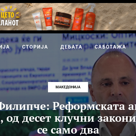
ИЈА
СТОРИЈА
ДЕБАТА
САБОТАЖА
МАКЕДОНИЈА
Филипче: Реформската аг
, од десет клучни закони
се само два