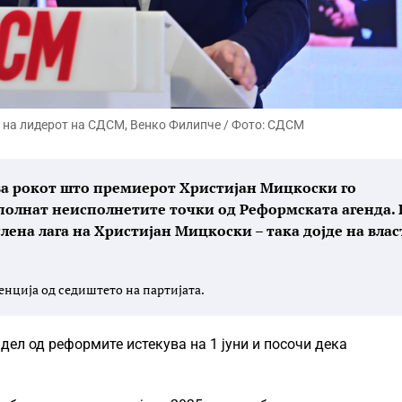
 на лидерот на СДСМ, Венко Филипче / Фото: СДСМ
ува рокот што премиерот Христијан Мицкоски го
исполнат неисполнетите точки од Реформската агенда. 
лена лага на Христијан Мицкоски – така дојде на влас
енција од седиштето на партијата.
дел од реформите истекува на 1 јуни и посочи дека