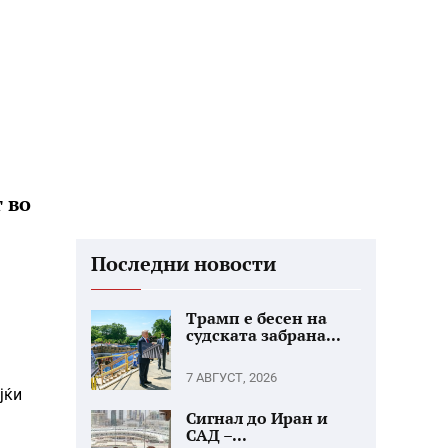
 во
Последни новости
Трамп е бесен на
судската забрана...
7 АВГУСТ, 2026
јќи
Сигнал до Иран и
САД –...