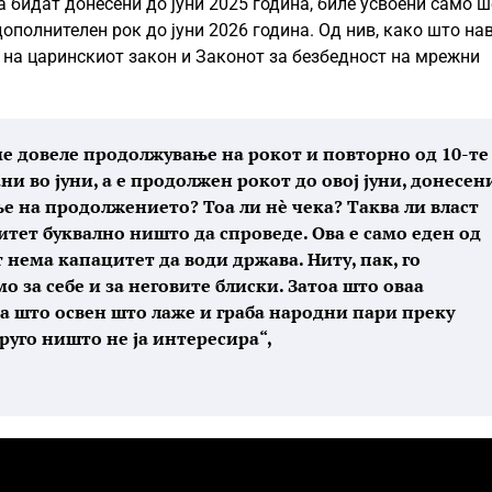
а бидат донесени до јуни 2025 година, биле усвоени само ш
ополнителен рок до јуни 2026 година. Од нив, како што нав
 на царинскиот закон и Законот за безбедност на мрежни
сме довеле продолжување на рокот и повторно од 10-те
ни во јуни, а е продолжен рокот до овој јуни, донесен
ње на продолжението? Тоа ли нè чека? Таква ли власт
итет буквално ништо да спроведе. Ова е само еден од
нема капацитет да води држава. Ниту, пак, го
о за себе и за неговите блиски. Затоа што оваа
а што освен што лаже и граба народни пари преку
уго ништо не ја интересира“,