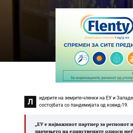
идерите на земјите-членки на ЕУ и Запад
Л
состојбата со пандемијата од ковид-19.
„ЕУ е најважниот партнер за регионот 
значењето на единствените односи меѓу