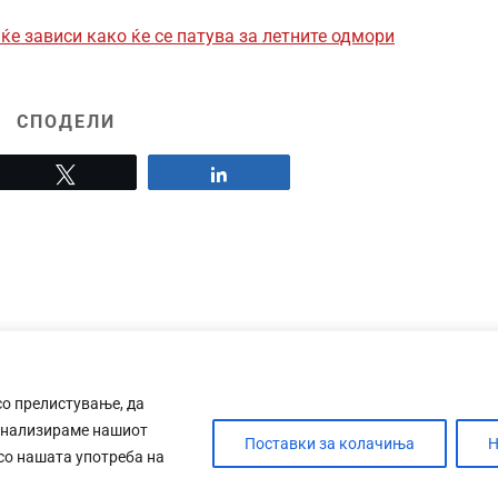
ќе зависи како ќе се патува за летните одмори
СПОДЕЛИ
Tweet
Share
со прелистување, да
анализираме нашиот
Поставки за колачиња
Н
 со нашата употреба на