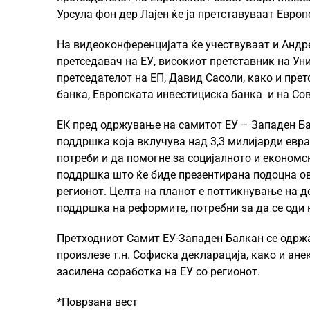
Урсула фон дер Лајен ќе ја претставуваат Европ
На видеоконференцијата ќе учествуваат и Андре
претседавач на ЕУ, високиот претставник на Ун
претседателот на ЕП, Давид Сасоли, како и прет
банка, Европската инвестициска банка и на Сов
ЕК пред одржување на самитот ЕУ – Западен Бал
поддршка која вклучува над 3,3 милијарди евра
потреби и да помогне за социјалното и економс
поддршка што ќе биде презентирана подоцна ов
регионот. Целта на планот е поттикнување на 
поддршка на реформите, потребни за да се оди 
Претходниот Самит ЕУ-Западен Балкан се одржа 
произлезе т.н. Софиска декларација, како и ане
засилена соработка на ЕУ со регионот.
*Поврзана вест