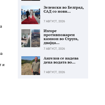
Зеленски во Белград,
САД со нови...
7 АВГУСТ, 2026
та
Изгоре
противпожарен
камион во Струга,
двајца...
7 АВГУСТ, 2026
на
Ангелов се надева
дека водата во...
т и
7 АВГУСТ, 2026