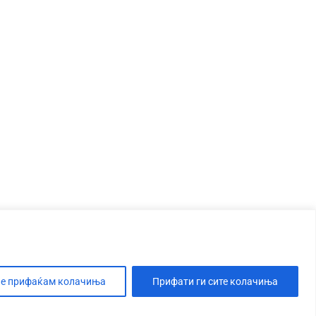
е прифаќам колачиња
Прифати ги сите колачиња