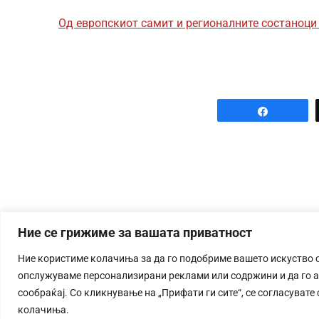
Од европскиот самит и регионалните состаноци 
Share
Ние се грижиме за вашата приватност
Ние користиме колачиња за да го подобриме вашето искуство 
опслужуваме персонализирани реклами или содржини и да го 
сообраќај. Со кликнување на „Прифати ги сите“, се согласувате
колачиња.