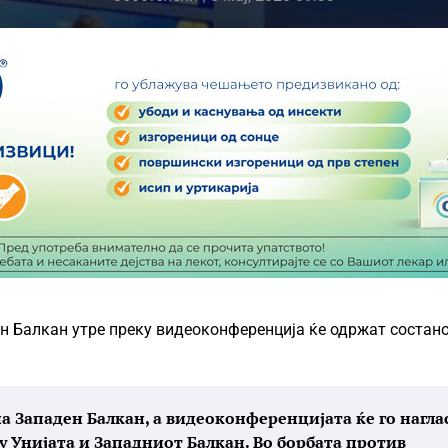
ен Балкан утре преку видеоконференција ќе одржат состано
на Западен Балкан, а видеоконференцијата ќе го нагла
 Унијата и Западниот Балкан. Во борбата против