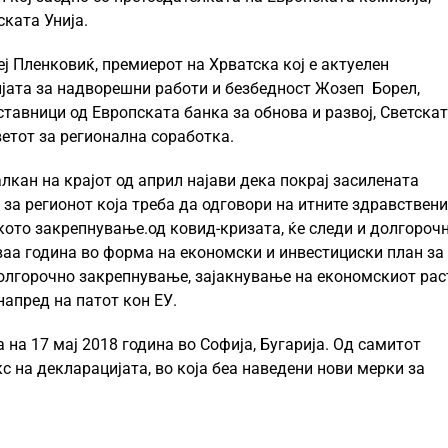
ската Унија.
ј Пленковиќ, премиерот на Хрватска кој е актуелен
ијата за надворешни работи и безбедност Жозеп Борел,
ставници од Европската банка за обнова и развој, Светска
етот за регионална соработка.
кан на крајот од април најави дека покрај засилената
 за регионот која треба да одговори на итните здравствени
кото закрепнување.од ковид-кризата, ќе следи и долгороч
аа година во форма на економски и инвестициски план за
долгорочно закрепнување, зајакнување на економскиот рас
напред на патот кон ЕУ.
на 17 мај 2018 година во Софија, Бугарија. Од самитот
кс на декларацијата, во која беа наведени нови мерки за