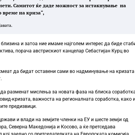
инети. Самитот ќе даде можност за истакнување на
 време на криза“,
авата.
близина и затоа ние имаме најголем интерес да биде стаб
ектива, порача австрискиот канцелар Себастијан Курц во
 смеат да бидат оставени сами во надминување на кризата
.
 да разменат мислења за новата фаза на блиска соработка
вид-кризата, важноста на регионалната соработка, како и
ните предизвици.
ржави и влади на земјите членки на ЕУ и шесте земји од
ора, Северна Македонија и Косово, а ќе претседава
кој заедно со претседателката на Европската комисија,