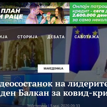
ИЈА
СТОРИЈА
ДЕБАТА
САБОТАЖА
МАКЕДОНИЈА
идеосостанок на лидерите
ден Балкан за ковид-кр
360степени
| 5 мај, 2020 09:33