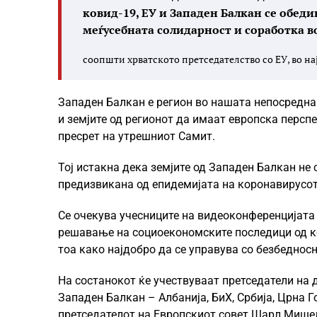
ковид-19, ЕУ и Западен Балкан се обед
меѓусебната солидарност и соработка во
соопшти хрватското претседателство со ЕУ, во нај
Западен Балкан е регион во нашата непосредна 
и земјите од регионот да имаат европска персп
пресрет на утрешниот Самит.
Тој истакна дека земјите од Западен Балкан не
предизвикана од епидемијата на коронавирусот
Се очекува учесниците на видеоконференцијата
решавање на социоекономските последици од ко
тоа како најдобро да се управува со безбеднос
На состанокот ќе учествуваат претседатели на д
Западен Балкан – Албанија, БиХ, Србија, Црна Г
претседателот на Европскиот совет Шарл Мишел 