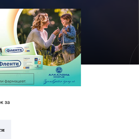
к за
си