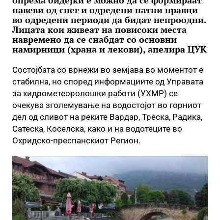
опрема бидејќи е можно да се формираат
навеви од снег и одредени патни правци
во одредени периоди да бидат непроодни.
Лицата кои живеат на повисоки места
навремено да се снабдат со основни
намирници (храна и лекови), апелира ЦУК
Состојбата со врнежи во земјава во моментот е
стабилна, но според информациите од Управата
за хидрометеоролошки работи (УХМР) се
очекува зголемување на водостојот во горниот
дел од сливот на реките Вардар, Треска, Радика,
Сатеска, Коселска, како и на водотеците во
Охридско-преспанскиот Регион.