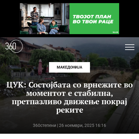
МАКЕДОНИЈА
ЦУК: Состојбата со врнежите во
моментот e стабилна,
претпазливо движење покрај
реките
360степени
| 26 ноември, 2025 16:16