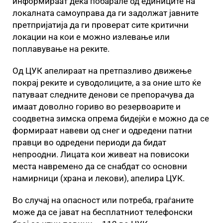
информираат дека побарале од единиците на
локалната самоуправа да ги задолжат јавните
претпријатија да ги проверат сите критични
локации на кои е можно излевање или
поплавување на реките.
Од ЦУК апелираат на претпазливо движење
покрај реките и суводолиците, а за оние што ќе
патуваат следните денови се препорачува да
имаат доволно гориво во резервоарите и
соодветна зимска опрема бидејќи е можно да се
формираат навеви од снег и одредени патни
правци во одредени периоди да бидат
непроодни. Лицата кои живеат на повисоки
места навремено да се снабдат со основни
намирници (храна и лекови), апелира ЦУК.
Во случај на опасност или потреба, граѓаните
може да се јават на бесплатниот телефонски