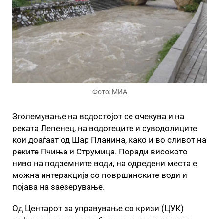
Фото: МИА
Зголемување на водостојот се очекува и на
реката Лепенец, на водотеците и суводолиците
кои доаѓаат од Шар Планина, како и во сливот на
реките Пчиња и Струмица. Поради високото
ниво на подземните води, на одредени места е
можна интеракција со површинските води и
појава на заезерување.
Од Центарот за управување со кризи (ЦУК)