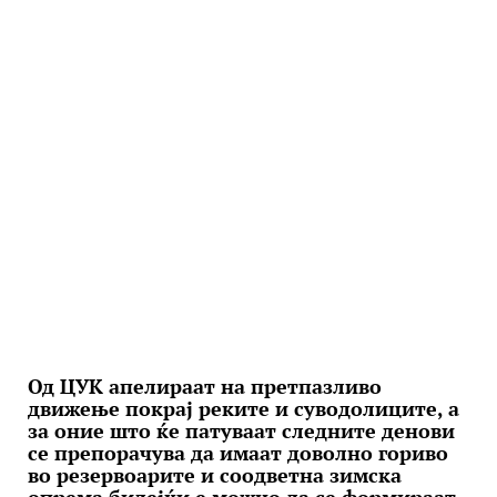
Од ЦУК апелираат на претпазливо
движење покрај реките и суводолиците, а
за оние што ќе патуваат следните денови
се препорачува да имаат доволно гориво
во резервоарите и соодветна зимска