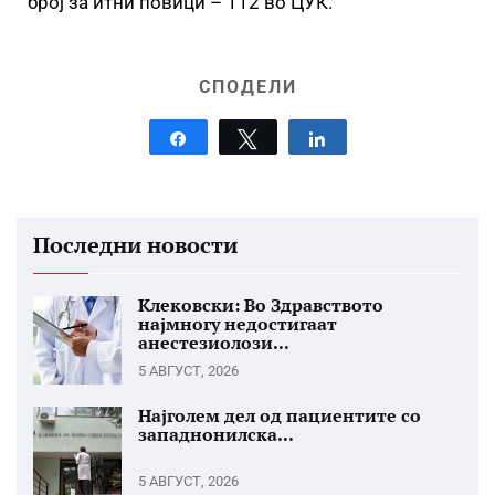
број за итни повици – 112 во ЦУК.
СПОДЕЛИ
Share
Tweet
Share
Последни новости
Клековски: Во Здравството
најмногу недостигаат
анестезиолози...
5 АВГУСТ, 2026
Најголем дел од пациентите со
западнонилска...
5 АВГУСТ, 2026