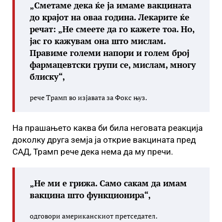
„Сметаме дека ќе ја имаме вакцината
до крајот на оваа година. Лекарите ќе
речат: „Не смеете да го кажете тоа. Но,
јас го кажувам она што мислам.
Правиме големи напори и голем број
фармацевтски групи се, мислам, многу
блиску“,
рече Трамп во изјавата за Фокс њуз.
На прашањето каква би била неговата реакција
доколку друга земја ја открие вакцината пред
САД, Трамп рече дека нема да му пречи.
„Не ми е грижа. Само сакам да имам
вакцина што функционира“,
одговори американскиот претседател.