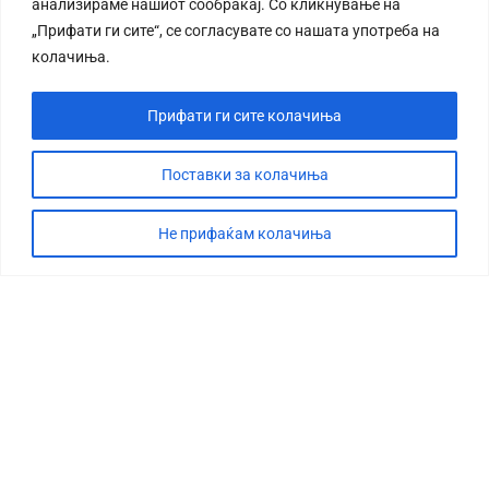
анализираме нашиот сообраќај. Со кликнување на
„Прифати ги сите“, се согласувате со нашата употреба на
колачиња.
Прифати ги сите колачиња
Поставки за колачиња
Не прифаќам колачиња
СТОРИЈА
ДЕБАТА
САБОТАЖА