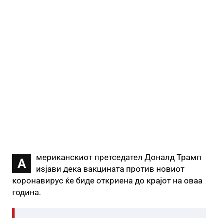
мериканскиот претседател Доналд Трамп
А
изјави дека вакцината против новиот
коронавирус ќе биде откриена до крајот на оваа
година.