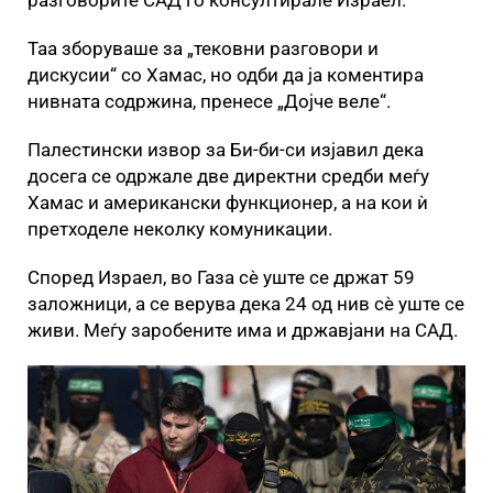
разговорите САД го консултирале Израел.
Таа зборуваше за „тековни разговори и
дискусии“ со Хамас, но одби да ја коментира
нивната содржина, пренесе „Дојче веле“.
Палестински извор за Би-би-си изјавил дека
досега се одржале две директни средби меѓу
Хамас и американски функционер, а на кои ѝ
претходеле неколку комуникации.
Според Израел, во Газа сè уште се држат 59
заложници, а се верува дека 24 од нив сè уште се
живи. Меѓу заробените има и државјани на САД.