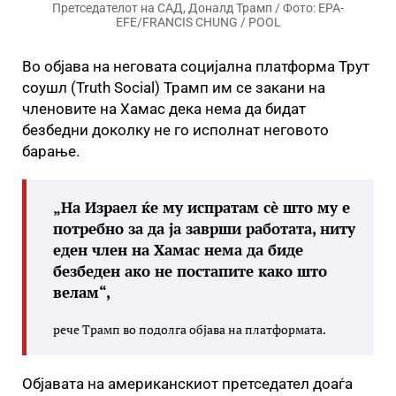
Претседателот на САД, Доналд Трамп / Фото: EPA-
EFE/FRANCIS CHUNG / POOL
Во објава на неговата социјална платформа Трут
соушл (Truth Social) Трамп им се закани на
членовите на Хамас дека нема да бидат
безбедни доколку не го исполнат неговото
барање.
„На Израел ќе му испратам сè што му е
потребно за да ја заврши работата, ниту
еден член на Хамас нема да биде
безбеден ако не постапите како што
велам“,
рече Трамп во подолга објава на платформата.
Објавата на американскиот претседател доаѓа