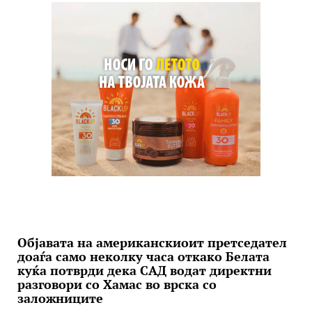
Објавата на американскиоит претседател
доаѓа само неколку часа откако Белата
куќа потврди дека САД водат директни
разговори со Хамас во врска со
заложниците