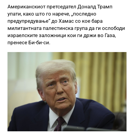
Американскиот претседател Доналд Трамп
упати, како што го нарече, „последно
предупредување“ до Хамас со кое бара
милитантната палестинска група да ги ослободи
израелските заложници кои ги држи во Газа,
пренесе Би-би-си.