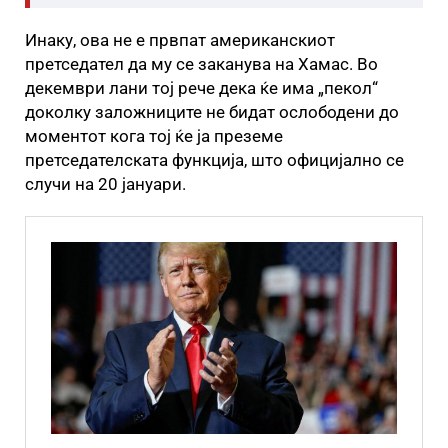
Инаку, ова не е првпат американскиот
претседател да му се заканува на Хамас. Во
декември лани тој рече дека ќе има „пекол“
доколку заложниците не бидат ослободени до
моментот кога тој ќе ја преземе
претседателската функција, што официјално се
случи на 20 јануари.