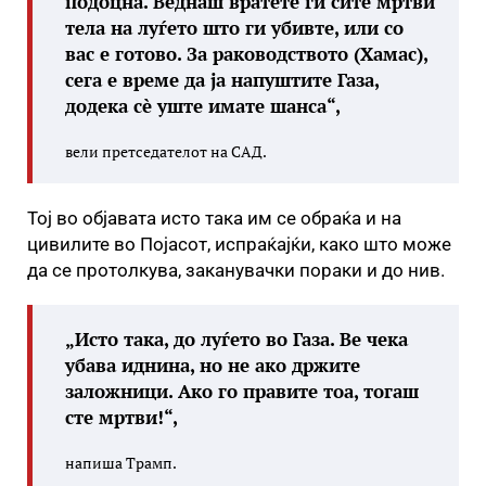
подоцна. Веднаш вратете ги сите мртви
тела на луѓето што ги убивте, или со
вас е готово. За раководството (Хамас),
сега е време да ја напуштите Газа,
додека сè уште имате шанса“,
вели претседателот на САД.
Тој во објавата исто така им се обраќа и на
цивилите во Појасот, испраќајќи, како што може
да се протолкува, заканувачки пораки и до нив.
„Исто така, до луѓето во Газа. Ве чека
убава иднина, но не ако држите
заложници. Ако го правите тоа, тогаш
сте мртви!“,
напиша Трамп.