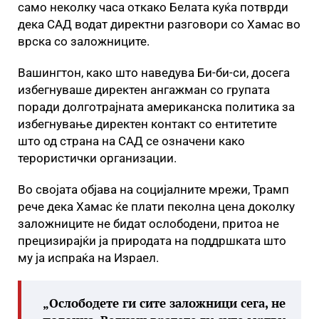
само неколку часа откако Белата куќа потврди
дека САД водат директни разговори со Хамас во
врска со заложниците.
Вашингтон, како што наведува Би-би-си, досега
избегнуваше директен ангажман со групата
поради долготрајната американска политика за
избегнување директен контакт со ентитетите
што од страна на САД се означени како
терористички организации.
Во својата објава на социјалните мрежи, Трамп
рече дека Хамас ќе плати пеколна цена доколку
заложниците не бидат ослободени, притоа не
прецизирајќи ја природата на поддршката што
му ја испраќа на Израел.
„Ослободете ги сите заложници сега, не