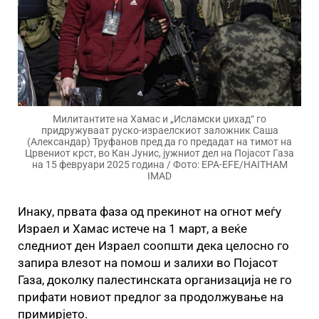
Милитантите на Хамас и „Исламски џихад“ го
придружуваат руско-израелскиот заложник Саша
(Александар) Труфанов пред да го предадат на тимот на
Црвениот крст, во Кан Јунис, јужниот дел на Појасот Газа
на 15 февруари 2025 година / Фото: EPA-EFE/HAITHAM
IMAD
Инаку, првата фаза од прекинот на огнот меѓу
Израел и Хамас истече на 1 март, а веќе
следниот ден Израел соопшти дека целосно го
запира влезот на помош и залихи во Појасот
Газа, доколку палестинската организација не го
прифати новиот предлог за продолжување на
примирјето.