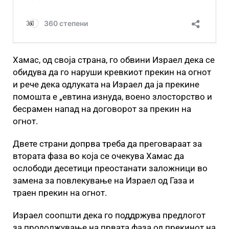
Хамас, од своја страна, го обвини Израел дека се
обидува да го наруши кревкиот прекин на огнот
и рече дека одлуката на Израел да ја прекине
помошта е „евтина изнуда, воено злосторство и
бесрамен напад на договорот за прекин на
огнот.
Двете страни допрва треба да преговараат за
втората фаза во која се очекува Хамас да
ослободи десетици преостанати заложници во
замена за повлекување на Израел од Газа и
траен прекин на огнот.
Израел соопшти дека го поддржува предлогот
за продолжување на првата фаза од прекинот на