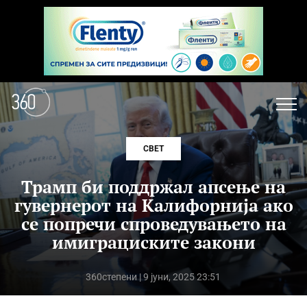
СВЕТ
Трамп би поддржал апсење на
гувернерот на Калифорнија ако
се попречи спроведувањето на
имиграциските закони
360степени
| 9 јуни, 2025 23:51