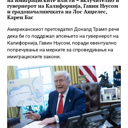
на имиграциските власти – вклучително и
гувернерот на Калифорнија, Гавин Њусом
и градоначалничката на Лос Анџелес,
Карен Бас
Американскиот претседател Доналд Трамп рече
дека би го поддржал апсењето на гувернерот на
Калифорнија, Гавин Њусом, поради евентуално
попречување на мерките за спроведување на
имиграциските закони.