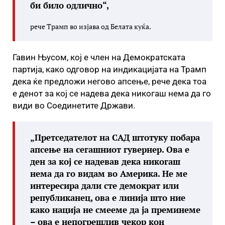
би било одлично“,
рече Трамп во изјава од Белата куќа.
Гавин Њусом, кој е член на Демократската
партија, како одговор на индикацијата на Трамп
дека ќе предложи негово апсење, рече дека тоа
е денот за кој се надева дека никогаш нема да го
види во Соединетите Држави.
„Претседателот на САД штотуку побара
апсење на сегашниот гувернер. Ова е
ден за кој се надевав дека никогаш
нема да го видам во Америка. Не ме
интересира дали сте демократ или
републиканец, ова е линија што ние
како нација не смееме да ја преминеме
– ова е непогрешлив чекор кон