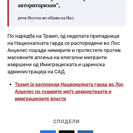
авторитаризам“,
рече Њусом во објава на Икс.
По наредба на Трамп, од неделата припадници
на Националната гарда се распоредени во Лос
Анџелес поради немирите и протестите против
масовните апсења на илегални мигранти
извршени од Имиграциската и царинска
администрација на САД.
Трамп ја распореди Националната гарда во Лос
Анџелес по судирите меѓу демонстранти и
имиграциските власти
СПОДЕЛИ