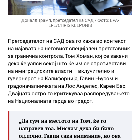
Доналд Трамп, претседател на САД / Фото: EPA-
EFE/CHRIS KLEPONIS
Претседателот на САД ова го кажа во контекст
на изјавата на неговиот специјален претставник
за гранична контрола, Том Хоман, кој се закани
дека ќе уапси секој што ќе им се спротивстави
на имиграциските власти – вклучително и
гувернерот на Калифорнија, Гавин Њусом и
градоначалничката на Лос Анџелес, Карен Бас.
Двајцата остро го критикуваа распоредувањето
на Националната гарда во градот.
„Да сум на местото на Том, ќе го
направев тоа. Мислам дека би било
одлично. Гавин сака внимание, но ова