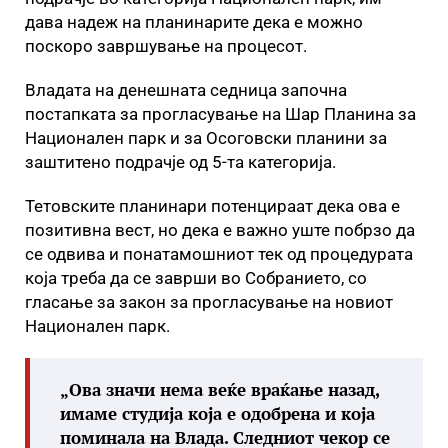
дава надеж на планинарите дека е можно
поскоро завршување на процесот.
Владата на денешната седница започна
постапката за прогласување на Шар Планина за
Национален парк и за Осоговски планини за
заштитено подрачје од 5-та категорија.
Тетовските планинари потенцираат дека ова е
позитивна вест, но дека е важно уште побрзо да
се одвива и понатамошниот тек од процедурата
која треба да се заврши во Собранието, со
гласање за закон за прогласување на новиот
Национален парк.
„Ова значи нема веќе враќање назад,
имаме студија која е одобрена и која
поминала на Влада. Следниот чекор се