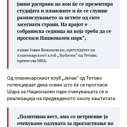
јавни расправи на кои ќе се презентира
студијата и плановите и ќе се слушне
размислувањето за истите од сите
засегнати страни. На крајот е
собраниска седница на која треба да се
прогласи Национален парк“,
изјави Јован Божиновски, претседател на
планинарскиот клуб „Љуботен“ од Тетово,
пренесува МИА.
Од планинарскиот клуб „Јелак“ од Тетово
потенцираат дека освен што ќе се прогласи
Шара за Национален парк очекувањата се и
реализација на предвиденото околу заштитата.
„Позитивна вест, ама со нетрпение ја
очекуваме одлуката за прогласување во