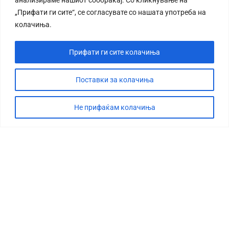
„Прифати ги сите“, се согласувате со нашата употреба на
колачиња.
Прифати ги сите колачиња
Поставки за колачиња
Не прифаќам колачиња
СТОРИЈА
ДЕБАТА
САБОТАЖА