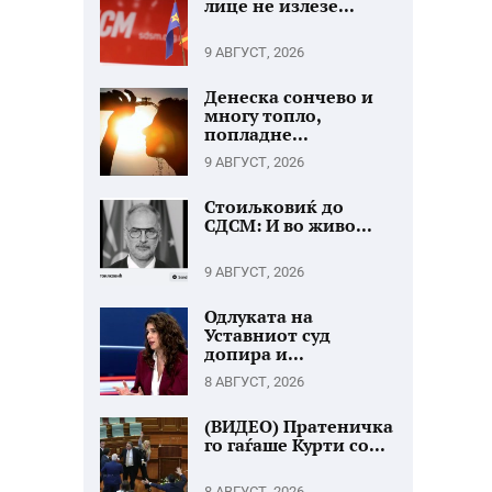
лице не излезе...
9 АВГУСТ, 2026
Денеска сончево и
многу топло,
попладне...
9 АВГУСТ, 2026
Стоиљковиќ до
СДСМ: И во живо...
9 АВГУСТ, 2026
Одлуката на
Уставниот суд
допира и...
8 АВГУСТ, 2026
(ВИДЕО) Пратеничка
го гаѓаше Курти со...
8 АВГУСТ, 2026