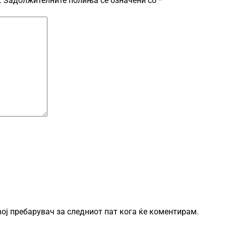
.
Задолжителните полиња се означени со
*
овој пребарувач за следниот пат кога ќе коментирам.