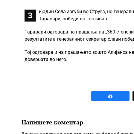
ијадин Села загуби во Струга, но генерал
З
Таравари, победи во Гостивар.
Таравари одговара на прашања на „360 степени“
резултатите а генералниот секретар слави побе
Тој одговара и на прашањето зошто Алијанса не
довербата во него.
Share
Напишете коментар