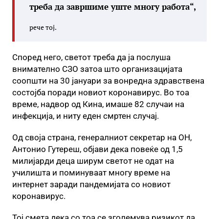
треба да завршиме уште многу работа“,
рече тој.
Според него, светот треба да ја послуша
внимателно СЗО затоа што организацијата
соопшти на 30 јануари за вонредна здравствена
состојба поради новиот коронавирус. Во тоа
време, надвор од Кина, имаше 82 случаи на
инфекција, и ниту еден смртен случај.
Од своја страна, генералниот секретар на ОН,
Антонио Гутереш, објави дека повеќе од 1,5
милијарди деца ширум светот не одат на
училишта и поминуваат многу време на
интернет заради пандемијата со новиот
коронавирус.
Тој смета дека со тоа се зголемува ризикот да