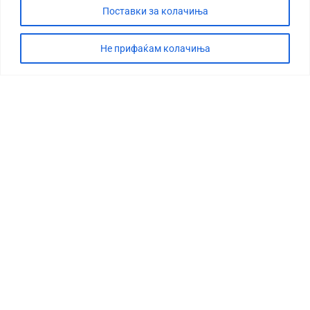
Поставки за колачиња
Не прифаќам колачиња
СТОРИЈА
ДЕБАТА
САБОТАЖА
ТИМ
КОНТАКТ