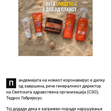
андемијата на новиот коронавирус е далку
П
од завршена, рече генералниот директор
на Светската здравствена организација (СЗО),
Тедрос Гебрејесус.
Тој додаде дека е загрижен поради нарушување