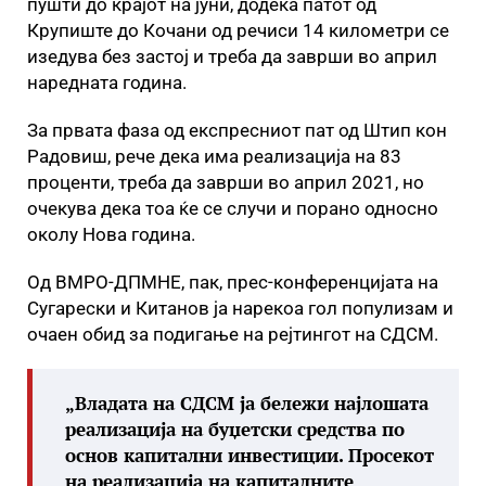
пушти до крајот на јуни, додека патот од
Крупиште до Кочани од речиси 14 километри се
изедува без застој и треба да заврши во април
наредната година.
За првата фаза од експресниот пат од Штип кон
Радовиш, рече дека има реализација на 83
проценти, треба да заврши во април 2021, но
очекува дека тоа ќе се случи и порано односно
околу Нова година.
Од ВМРО-ДПМНЕ, пак, прес-конференцијата на
Сугарески и Китанов ја нарекоа гол популизам и
очаен обид за подигање на рејтингот на СДСМ.
„Владата на СДСМ ја бележи најлошата
реализација на буџетски средства по
основ капитални инвестиции. Просекот
на реализација на капиталните