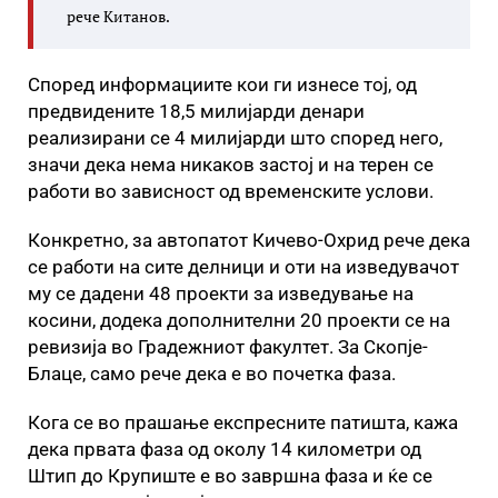
рече Китанов.
Според информациите кои ги изнесе тој, од
предвидените 18,5 милијарди денари
реализирани се 4 милијарди што според него,
значи дека нема никаков застој и на терен се
работи во зависност од временските услови.
Конкретно, за автопатот Кичево-Охрид рече дека
се работи на сите делници и оти на изведувачот
му се дадени 48 проекти за изведување на
косини, додека дополнителни 20 проекти се на
ревизија во Градежниот факултет. За Скопје-
Блаце, само рече дека е во почетка фаза.
Кога се во прашање експресните патишта, кажа
дека првата фаза од околу 14 километри од
Штип до Крупиште е во завршна фаза и ќе се