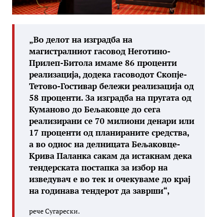
„Во делот на изградба на
магистралниот гасовод Неготино-
Прилеп-Битола имаме 86 проценти
реализација, додека гасоводот Скопје-
Тетово-Гостивар бележи реализација од
58 проценти. За изградба на пругата од
Куманово до Бељаковце до сега
реализирани се 70 милиони денари или
17 проценти од планираните средства,
а во однос на делницата Бељаковце-
Крива Паланка сакам да истакнам дека
тендерската постапка за избор на
изведувач е во тек и очекуваме до крај
на годинава тендерот да заврши“,
рече Сугарески.