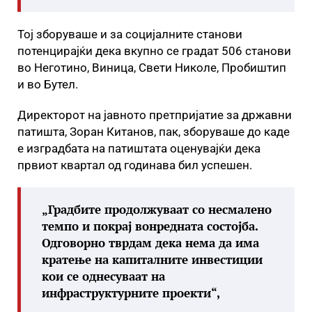
Тој зборуваше и за социјалните станови
потенцирајќи дека вкупно се градат 506 станови
во Неготино, Виница, Свети Николе, Пробиштип
и во Бутел.
Директорот на јавното претпријатие за државни
патишта, Зоран Китанов, пак, зборуваше до каде
е изградбата на патиштата оценувајќи дека
првиот квартал од годинава бил успешен.
„Градбите продолжуваат со несмалено
темпо и покрај вонредната состојба.
Одговорно тврдам дека нема да има
кратење на капиталните инвестиции
кои се однесуваат на
инфраструктурните проекти“,