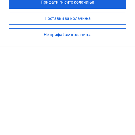
Прифати ги сите колачиња
Поставки за колачиња
Не прифаќам колачиња
СТОРИЈА
ДЕБАТА
САБОТАЖА
ТИМ
КОНТАКТ