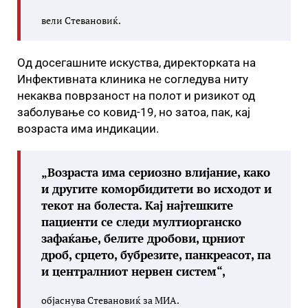
вели Стевановиќ.
Од досегашните искуства, директорката на
Инфективната клиника не согледува ниту
некаква поврзаност на полот и ризикот од
заболување со ковид-19, но затоа, пак, кај
возраста има индикации.
„Возраста има сериозно влијание, како
и другите коморбидитети во исходот и
текот на болеста. Кај најтешките
пациенти се следи мултиорганско
зафаќање, белите дробови, црниот
дроб, срцето, бубрезите, панкреасот, па
и централниот нервен систем“,
објаснува Стевановиќ за МИА.