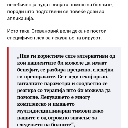
несебично ја нудат својата помош за болните,
поради што подготвени се повеќе дози за
апликација.
Исто така, Стевановиќ вели дека не постои
специфичен лек за лекување на вирусот.
„Ние ги користиме сите алтернативи од
кои пациентите би можеле да имаат
бенефит, се разбира прецизно, следејќи
ги препораките. Се следи секој орган,
виталните параметри и соодветно се
реагира со терапија што би можела да
помогне. Лекувањето е многу
комплексно и имањето
мултидисциплинарни тимови како
нашите е од огромно значење за
следењето на болните“,