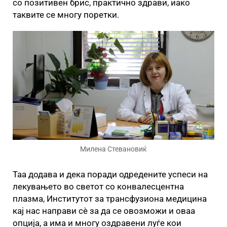
со позитивен брис, практично здрави, иако
таквите се многу поретки.
Милена Стевановиќ
Таа додава и дека поради одредените успеси на
лекувањето во светот со конвалесцентна
плазма, Институтот за трансфузиона медицина
кај нас направи сè за да се овозможи и оваа
опција, а има и многу оздравени луѓе кои