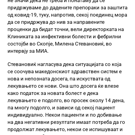
не значи дека не треба и понатаму да се
придржуваме до дадените препораки за заштита
од ковид-19, туку, напротив, секој поединец мора
да се придржува до нив за направените
проценки да бидат точни, вели директорката на
Клиниката за инфективни болести и фебрилни
состојби во Скопје, Милена Стевановиќ, во
интервју за МИА.
Стевановиќ нагласува дека ситуацијата со која
се соочува македонскиот здравствен систем е
нова и непозната досега, па искуствата од
лекувањето се нови. Она што досега ќе влезе
како податок за новата болест е дека
лекувањето е подолго, во просек околу 14 дена,
па многу подолго, и зависи од секој пациент
индивидуално. Некои пациенти и по добивање
на два негативни резултати имаат потреба да го
продолжат лекувањето, некои се испишуваат и