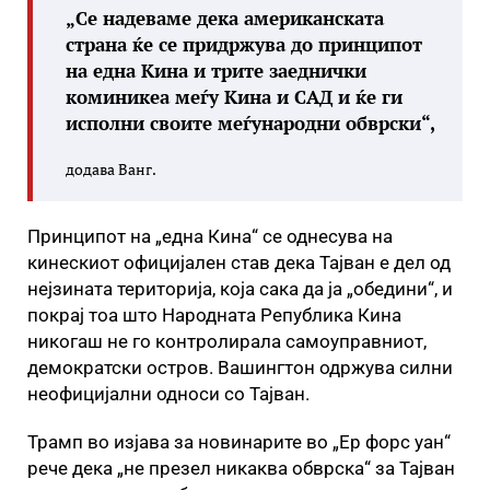
„Се надеваме дека американската
страна ќе се придржува до принципот
на една Кина и трите заеднички
коминикеа меѓу Кина и САД и ќе ги
исполни своите меѓународни обврски“,
додава Ванг.
Принципот на „една Кина“ се однесува на
кинескиот официјален став дека Тајван е дел од
нејзината територија, која сака да ја „обедини“, и
покрај тоа што Народната Република Кина
никогаш не го контролирала самоуправниот,
демократски остров. Вашингтон одржува силни
неофицијални односи со Тајван.
Трамп во изјава за новинарите во „Ер форс уан“
рече дека „не презел никаква обврска“ за Тајван