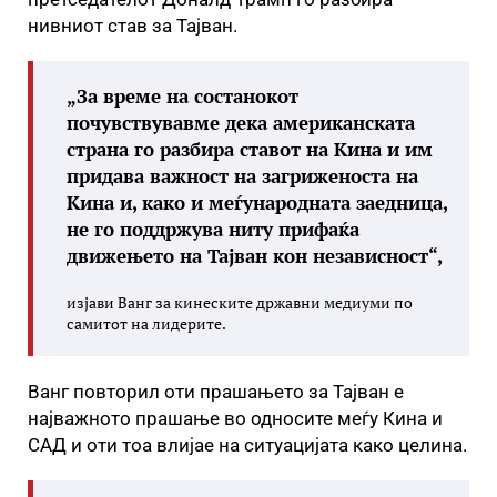
нивниот став за Тајван.
„За време на состанокот
почувствувавме дека американската
страна го разбира ставот на Кина и им
придава важност на загриженоста на
Кина и, како и меѓународната заедница,
не го поддржува ниту прифаќа
движењето на Тајван кон независност“,
изјави Ванг за кинеските државни медиуми по
самитот на лидерите.
Ванг повторил оти прашањето за Тајван е
најважното прашање во односите меѓу Кина и
САД и оти тоа влијае на ситуацијата како целина.