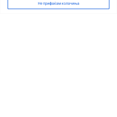
Не прифаќам колачиња
СТОРИЈА
ДЕБАТА
САБОТАЖА
ТИМ
КОНТАКТ