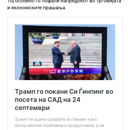
Тој особено го пофали напредокот во трговијата
и економските прашања.