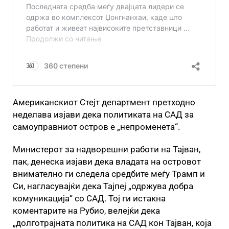
Американскиот Стејт департмент претходно
неделава изјави дека политиката на САД за
самоуправниот остров е „непроменета“.
Министерот за надворешни работи на Тајван,
пак, денеска изјави дека владата на островот
внимателно ги следела средбите меѓу Трамп и
Си, нагласувајќи дека Тајпеј „одржува добра
комуникација“ со САД. Тој ги истакна
коментарите на Рубио, велејќи дека
„долготрајната политика на САД кон Тајван, која