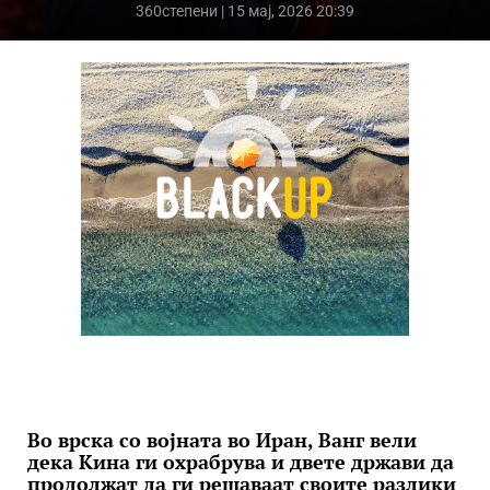
360степени
| 15 мај, 2026 20:39
Во врска со војната во Иран, Ванг вели
дека Кина ги охрабрува и двете држави да
продолжат да ги решаваат своите разлики