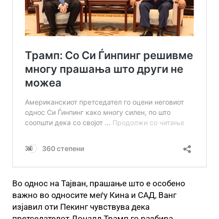
Во однос на Тајван, прашање што е особено
важно во односите меѓу Кина и САД, Ванг
изјавил оти Пекинг чувствува дека
претседателот Доналд Трамп го разбира