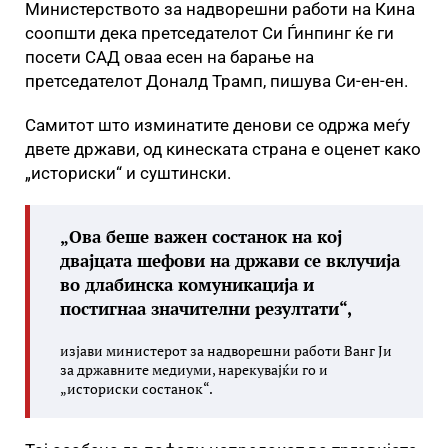
Министерството за надворешни работи на Кина
соопшти дека претседателот Си Ѓинпинг ќе ги
посети САД оваа есен на барање на
претседателот Доналд Трамп, пишува Си-ен-ен.
Самитот што изминатите денови се одржа меѓу
двете држави, од кинеската страна е оценет како
„историски“ и суштински.
„Ова беше важен состанок на кој
двајцата шефови на држави се вклучија
во длабинска комуникација и
постигнаа значителни резултати“,
изјави министерот за надворешни работи Ванг Ји
за државните медиуми, нарекувајќи го и
„историски состанок“.