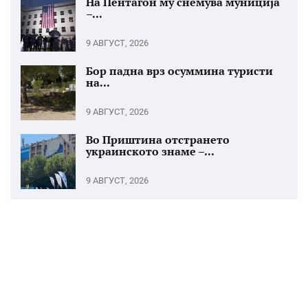
На Пентагон му снемува муниција
–...
9 АВГУСТ, 2026
Бор падна врз осуммина туристи
на...
9 АВГУСТ, 2026
Во Приштина отстрането
украинското знаме –...
9 АВГУСТ, 2026