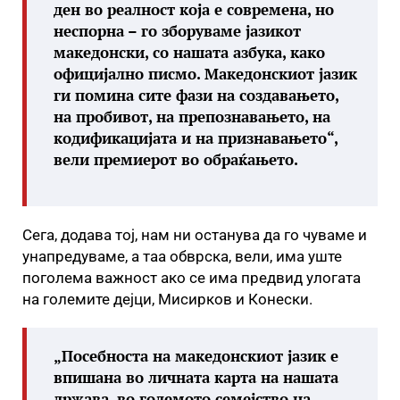
ден во реалност која е современа, но
неспорна – го зборуваме јазикот
македонски, со нашата азбука, како
официјално писмо. Македонскиот јазик
ги помина сите фази на создавањето,
на пробивот, на препознавањето, на
кодификацијата и на признавањето“,
вели премиерот во обраќањето.
Сега, додава тој, нам ни останува да го чуваме и
унапредуваме, а таа обврска, вели, има уште
поголема важност ако се има предвид улогата
на големите дејци, Мисирков и Конески.
„Посебноста на македонскиот јазик е
впишана во личната карта на нашата
држава, во големото семејство на