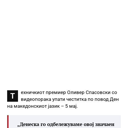
ехничкиот премиер Оливер Спасовски со
Т
видеопорака упати честитка по повод Ден
на македонскиот јазик – 5 мај.
„Денеска го одбележуваме овој значаен