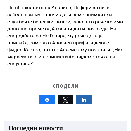
По обраќањето на Апасиев, Џафери за сите
забелешки му посочи да ги земе снимките и
службеите белешки, за кои, како што рече ќе има
доволно време од 4 години да ги разгледа. На
споредбата со Че Гевара, му рече дека ја
прифаќа, само ако Апасиев прифати дека е
Фидел Кастро, на што Апасиев му возврати: „Ние
марксистите и ленинисти ќе најдеме точка на
спојување“.
СПОДЕЛИ
Share
Tweet
Share
Последни новости