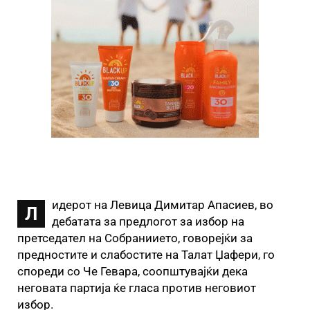
идерот на Левица Димитар Апасиев, во
Л
дебатата за предлогот за избор на
претседател на Собраниието, говорејќи за
предностите и слабостите на Талат Џафери, го
спореди со Че Гевара, соопштувајќи дека
неговата партија ќе гласа против неговиот
избор.