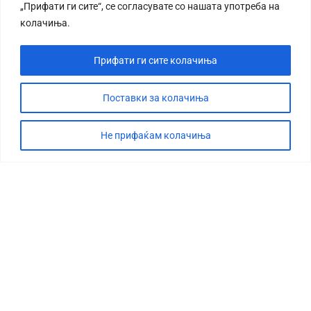
„Прифати ги сите“, се согласувате со нашата употреба на
колачиња.
Прифати ги сите колачиња
Поставки за колачиња
Не прифаќам колачиња
СТОРИЈА
ДЕБАТА
САБОТАЖА
ТИМ