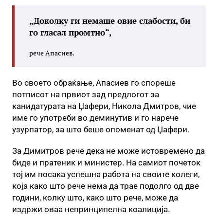
„Доколку ги немаше овие слабости, би
го гласал промтно“,
рече Апасиев.
Во своето обраќање, Апасиев го спореше
потписот на првиот зад предлогот за
канидатурата на Џафери, Никола Дмитров, чие
име го употреби во деминутив и го нарече
узурпатор, за што беше опоменат од Џафери.
За Димитров рече дека не може истовремено да
биде и пратеник и министер. На самиот почеток
тој им посака успешна работа на своите колеги,
која како што рече нема да трае подолго од две
години, колку што, како што рече, може да
издржи оваа непринципелна коалиција.