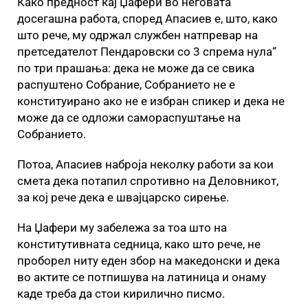
Како предност кај Џафери во неговата
досегашна работа, според Апасиев е, што, како
што рече, му одржал службен натпревар на
претседателот Пендаровски со 3 спрема нула“
по три прашања: дека не може да се свика
распуштено Собрание, Собранието не е
конституирано ако не е избран спикер и дека не
може да се одложи самораспуштање на
Собранието.
Потоа, Апасиев наброја неколку работи за кои
смета дека потапил спротивно на Деловникот,
за кој рече дека е швајцарско сирење.
На Џафери му забележа за тоа што на
конститутивната седница, како што рече, не
проборел ниту еден збор на македонски и дека
во актите се потпишува на латиница и онаму
каде треба да стои кирилично писмо.