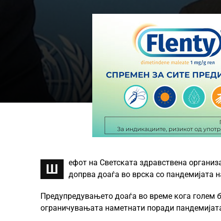
ефот на Светската здравствена организа
Ш
допрва доаѓа во врска со пандемијата н
Предупредувањето доаѓа во време кога голем бр
ограничувањата наметнати поради пандемијат