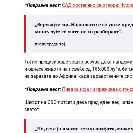
*Поврзана вест:
САД постепено се отвора: Флор
„Верувајте ми. Најлошото е сè уште пред
многу луѓе сè уште не го разбираат“,
предупреди тој.
Тој не прецизираше зошто верува дека пандемија
и однесе животи на повеќе од 166.000 луѓе, би
на заразата во Африка, каде здравствените сис
*Поврзана вест:
Пивара која ги преживеа сите с
Шефот на СЗО потсети дека пред еден век, шпа
светот.
„Но, сега ја имаме технологијата, мож