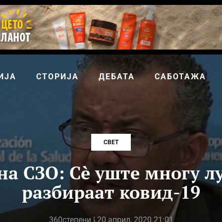
ИЈА
СТОРИЈА
ДЕБАТА
САБОТАЖА
СВЕТ
а СЗО: Сè уште многу лу
разбираат ковид-19
360степени
| 20 април, 2020 21:01