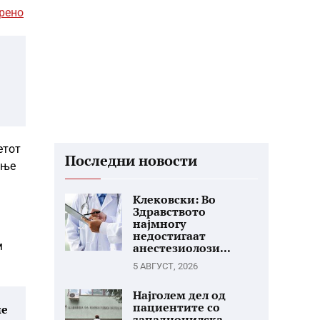
орено
етот
Последни новости
ење
Клековски: Во
Здравството
најмногу
недостигаат
м
анестезиолози...
5 АВГУСТ, 2026
Најголем дел од
пациентите со
ме
западнонилска...