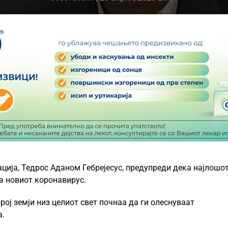
ција, Тедрос Аданом Гебрејесус, предупреди дека најлошо
а новиот коронавирус.
ој земји низ целиот свет почнаа да ги олеснуваат
а.