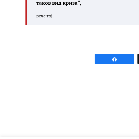
таков вид криза“,
рече тој.
Share