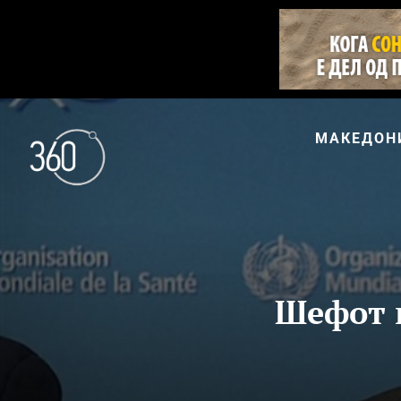
МАКЕДОН
Шефот н