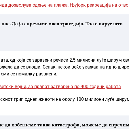
ида дозволува одење на плажа, Њујорк рекреација на отв
 нас. Да ја спречиме оваа трагедија. Тоа е вирус што
та, од која се заразени речиси 2,5 милиони луѓе ширум св
 можела да се влоши. Сепак, некои веќе укажаа на идно шир
теми се помалку развиени.
ветски војни, за првпат затворена по 400 години работа
нскиот грип однел животи на околу 100 милиони луѓе ширу
еме да избегнеме таква катастрофа, можеме да спречи