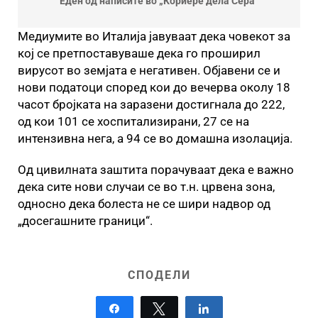
Еден од написите во „Кориере дела Сера“
Медиумите во Италија јавуваат дека човекот за
кој се претпоставуваше дека го проширил
вирусот во земјата е негативен. Објавени се и
нови податоци според кои до вечерва околу 18
часот бројката на заразени достигнала до 222,
од кои 101 се хоспитализирани, 27 се на
интензивна нега, а 94 се во домашна изолација.
Од цивилната заштита порачуваат дека е важно
дека сите нови случаи се во т.н. црвена зона,
односно дека болеста не се шири надвор од
„досегашните граници“.
СПОДЕЛИ
Share
Tweet
Share