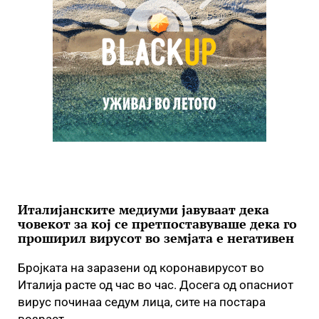
Италијанските медиуми јавуваат дека
човекот за кој се претпоставуваше дека го
проширил вирусот во земјата е негативен
Бројката на заразени од коронавирусот во
Италија расте од час во час. Досега од опасниот
вирус починаа седум лица, сите на постара