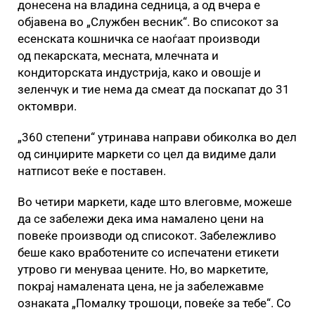
донесена на владина седница, а од вчера е
објавена во „Службен весник“. Во списокот за
есенската кошничка се наоѓаат производи
од пекарската, месната, млечната и
кондиторската индустрија, како и овошје и
зеленчук и тие нема да смеат да поскапат до 31
октомври.
„360 степени“ утринава направи обиколка во дел
од синџирите маркети со цел да видиме дали
натписот веќе е поставен.
Во четири маркети, каде што влеговме, можеше
да се забележи дека има намалено цени на
повеќе производи од списокот. Забележливо
беше како вработените со испечатени етикети
утрово ги менуваа цените. Но, во маркетите,
покрај намалената цена, не ја забележавме
ознаката „Помалку трошоци, повеќе за тебе“. Со