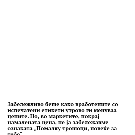
Забележливо беше како вработените со
испечатени етикети утрово ги менуваа
цените. Но, во маркетите, покрај
намалената цена, не ја забележавме
ознаката „Помалку трошоци, повеќе за
тебе“