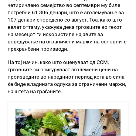
четиричлено семејство во септември му биле
потребни 61 306 денари, што е зголемување за
107 денари споредено со август. Тоа, како што
велат оттаму, укажува дека трговците во текот
на месецот ги искористиле најавите за
воведување на ограничени маржи на основните
прехранбени производи.
На тој начин, како што оценуваат од ССМ,
трговците си осигуруваат зголемени цени на
производите во наредниот период кога во сила
ќе биде владината одлука за ограничени маржи,
на штета на граѓаните.