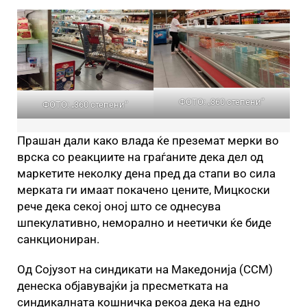
ФОТО: „360 степени“
ФОТО: „360 степени“
Прашан дали како влада ќе преземат мерки во
врска со реакциите на граѓаните дека дел од
маркетите неколку дена пред да стапи во сила
мерката ги имаат покачено цените, Мицкоски
рече дека секој оној што се однесува
шпекулативно, неморално и неетички ќе биде
санкциониран.
Од Сојузот на синдикати на Македонија (ССМ)
денеска објавувајќи ја пресметката на
синдикалната кошничка рекоа дека на едно