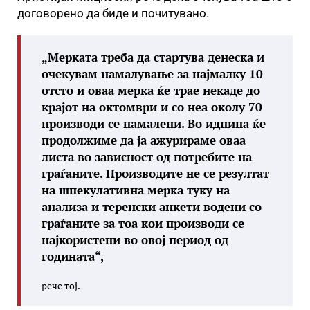
договорено да биде и почитувано.
„Мерката треба да стартува денеска и
очекувам намалување за најмалку 10
отсто и оваа мерка ќе трае некаде до
крајот на октомври и со неа околу 70
производи се намалени. Во иднина ќе
продолжиме да ја ажурираме оваа
листа во зависност од потребите на
граѓаните. Производите не се резултат
на шпекулативна мерка туку на
анализа и теренски анкети водени со
граѓаните за тоа кои производи се
најкористени во овој период од
годината“,
рече тој.