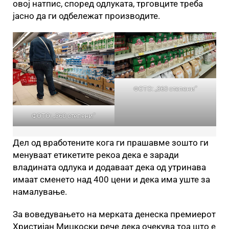
овој натпис, според одлуката, трговците треба
јасно да ги одбележат производите.
ФОТО: „360 степени“
ФОТО: „360 степени“
Дел од вработените кога ги прашавме зошто ги
менуваат етикетите рекоа дека е заради
владината одлука и додаваат дека од утринава
имаат сменето над 400 цени и дека има уште за
намалување.
За воведувањето на мерката денеска премиерот
Христијан Мицкоски рече дека очекува тоа што е