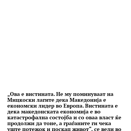
„Ова е вистината. Не му поминуваат на
Мицкоски лагите дека Македонија е
економски лидер во Европа. Вистината е
дека македонската економија е во
катастрофална состојба и со оваа власт ќе
продолжи да тоне, а граѓаните ги чека
уште потежок и поскап живот“, се вели во