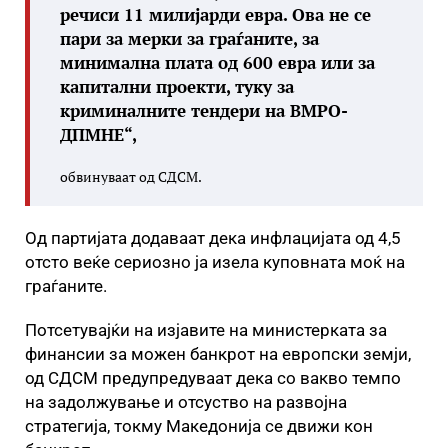
речиси 11 милијарди евра. Ова не се
пари за мерки за граѓаните, за
минимална плата од 600 евра или за
капитални проекти, туку за
криминалните тендери на ВМРО-
ДПМНЕ“,
обвинуваат од СДСМ.
Од партијата додаваат дека инфлацијата од 4,5
отсто веќе сериозно ја изела куповната моќ на
граѓаните.
Потсетувајќи на изјавите на министерката за
финансии за можен банкрот на европски земји,
од СДСМ предупредуваат дека со вакво темпо
на задолжување и отсуство на развојна
стратегија, токму Македонија се движи кон