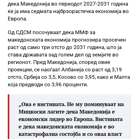
дека Македонија во периодот 2027-2031 година
ќе ја има седмата најбрзорастечка економија во
Европа.
Од СДСМ посочуваат дека ММФ за
македонската економија прогнозира просечен
раст од само три отсто до 2031 година, што ја
става државата зад голем дел од земјите во
регионот. Пред Македонија, според овие
проекции, се наоѓаат Албанија со раст од 3,19
отсто, Србија со 3,5, Косово со 3,95, како и Малта
која предводи со 3,96 проценти.
„Ова е вистината. Не му поминуваат на
Мицкоски лагите дека Македонија е
економски лидер во Европа. Вистината
е дека македонската економија е во
катастрофална состојба и со оваа власт