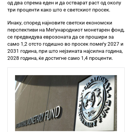
од два спрема еден и да остварат раст од околу
три проценти како што е светскиот просек.
Инаку, според најновите светски економски
перспективи на Меѓународниот монетарен фонд,
се предвидува еврозоната да се прошири за
само 1,2 отсто годишно во просек помеѓу 2027 и
2031 година, при што нејзината најсилна година,
2028 година, ќе достигне само 1,4 проценти.