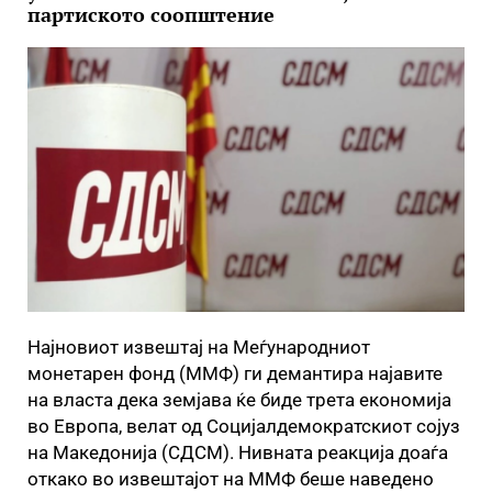
партиското соопштение
Најновиот извештај на Меѓународниот
монетарен фонд (ММФ) ги демантира најавите
на власта дека земјава ќе биде трета економија
во Европа, велат од Социјалдемократскиот сојуз
на Македонија (СДСМ). Нивната реакција доаѓа
откако во извештајот на ММФ беше наведено