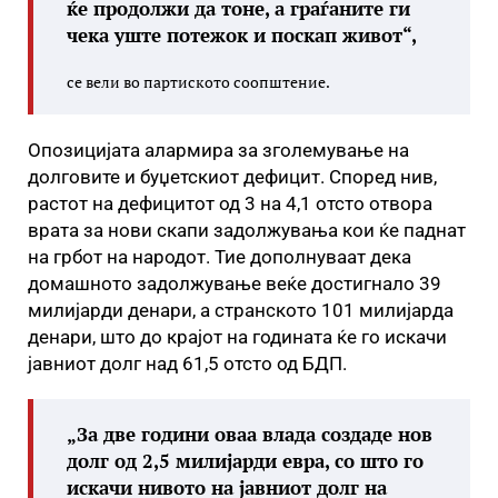
ќе продолжи да тоне, а граѓаните ги
чека уште потежок и поскап живот“,
се вели во партиското соопштение.
Опозицијата алармира за зголемување на
долговите и буџетскиот дефицит. Според нив,
растот на дефицитот од 3 на 4,1 отсто отвора
врата за нови скапи задолжувања кои ќе паднат
на грбот на народот. Тие дополнуваат дека
домашното задолжување веќе достигнало 39
милијарди денари, а странското 101 милијарда
денари, што до крајот на годината ќе го искачи
јавниот долг над 61,5 отсто од БДП.
„За две години оваа влада создаде нов
долг од 2,5 милијарди евра, со што го
искачи нивото на јавниот долг на