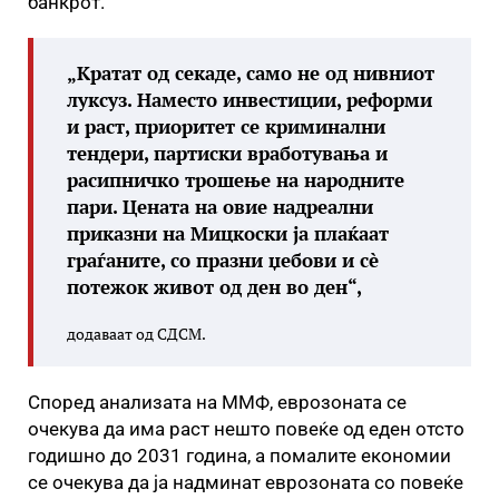
банкрот.
„Кратат од секаде, само не од нивниот
луксуз. Наместо инвестиции, реформи
и раст, приоритет се криминални
тендери, партиски вработувања и
расипничко трошење на народните
пари. Цената на овие надреални
приказни на Мицкоски ја плаќаат
граѓаните, со празни џебови и сè
потежок живот од ден во ден“,
додаваат од СДСМ.
Според анализата на ММФ, еврозоната се
очекува да има раст нешто повеќе од еден отсто
годишно до 2031 година, а помалите економии
се очекува да ја надминат еврозоната со повеќе