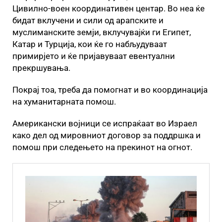
Цивилно-воен координативен центар. Во неа ќе
бидат вклучени и сили од арапските и
муслиманските земји, вклучувајќи ги Египет,
Катар и Турција, кои ќе го набљудуваат
примирјето и ќе пријавуваат евентуални
прекршувања.
Покрај тоа, треба да помогнат и во координација
на хуманитарната помош.
Американски војници се испраќаат во Израел
како дел од мировниот договор за поддршка и
помош при следењето на прекинот на огнот.