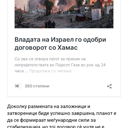
Доколку размената на заложници и
затвореници биде успешно завршена, планот е
да се формираат меѓународни сили за
стабилизација, но тој договор сè уште не е