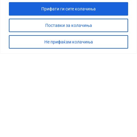
Прифати ги сите колачиња
Поставки за колачиња
Не прифаќам колачиња
СТОРИЈА
ДЕБАТА
САБОТАЖА
ТИМ
КОНТАКТ