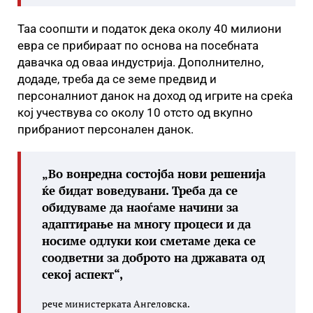
Таа соопшти и податок дека околу 40 милиони
евра се прибираат по основа на посебната
давачка од оваа индустрија. Дополнително,
додаде, треба да се земе предвид и
персоналниот данок на доход од игрите на среќа
кој учествува со околу 10 отсто од вкупно
прибраниот персонален данок.
„Во вонредна состојба нови решенија
ќе бидат воведувани. Треба да се
обидуваме да наоѓаме начини за
адаптирање на многу процеси и да
носиме одлуки кои сметаме дека се
соодветни за доброто на државата од
секој аспект“,
рече министерката Ангеловска.