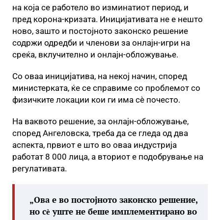
на која се работело во изминатиот период, и
пред корона-кризата. Иницијативата не е нешто
ново, зашто и постојното законско решение
содржи одредби и членови за онлајн-игри на
среќа, вклучително и онлајн-обложување.
Со оваа иницијатива, на некој начин, според
министерката, ќе се справиме со проблемот со
физичките локации кои ги има сѐ почесто.
На ваквото решение, за онлајн-обложување,
според Ангеловска, треба да се гледа од два
аспекта, првиот е што во оваа индустрија
работат 8 000 лица, а вториот е подобрување на
регулативата.
„Ова е во постојното законско решение,
но сѐ уште не беше имплементирано во