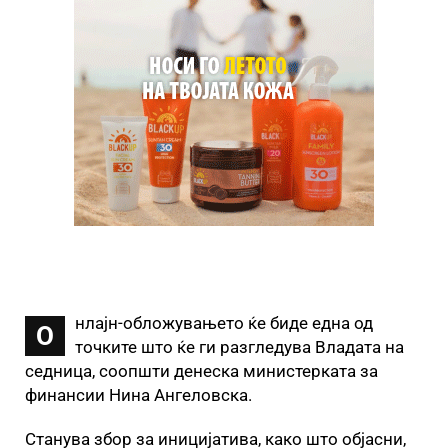
нлајн-обложувањето ќе биде една од
О
точките што ќе ги разгледува Владата на
седница, соопшти денеска министерката за
финансии Нина Ангеловска.
Станува збор за иницијатива, како што објасни,