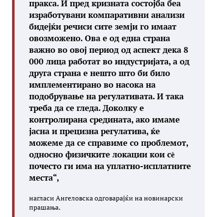
пракса. И пред кризната состојба беа
изработувани компаративни анализи
бидејќи речиси сите земји го имаат
овозможено. Ова е од една страна
важно во овој период од аспект дека 8
000 лица работат во индустријата, а од
друга страна е нешто што би било
имплементирано во насока на
подобрување на регулативата. И така
треба да се гледа. Доколку е
контролирана средината, ако имаме
јасна и прецизна регулатива, ќе
можеме да се справиме со проблемот,
односно физичките локации кои сѐ
почесто ги има на уплатно-исплатните
места“,
нагласи Ангеловска одговарајќи на новинарски
прашања.