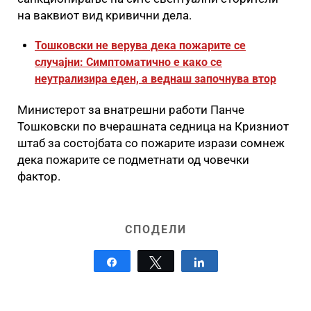
на ваквиот вид кривични дела.
Тошковски не верува дека пожарите се
случајни: Симптоматично е како се
неутрализира еден, а веднаш започнува втор
Министерот за внатрешни работи Панче
Тошковски по вчерашната седница на Кризниот
штаб за состојбата со пожарите изрази сомнеж
дека пожарите се подметнати од човечки
фактор.
СПОДЕЛИ
Share
Tweet
Share