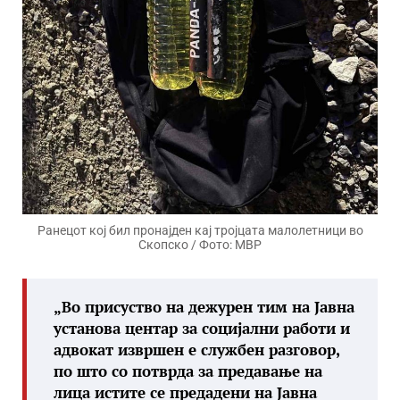
Ранецот кој бил пронајден кај тројцата малолетници во
Скопско / Фото: МВР
„Во присуство на дежурен тим на Јавна
установа центар за социјални работи и
адвокат извршен е службен разговор,
по што со потврда за предавање на
лица истите се предадени на Јавна