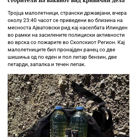
сторители на ваквиот вид кривични дела
Тројца малолетници, странски државјани, вчера
околу 23:40 часот се приведени во близина на
месноста Ајватовски рид кај населбата Илинден
во рамки на засилените полициски активности
во врска со пожарите во Скопскиот Регион. Кај
малолетниците бил пронајден ранец со две
шишиња од по еден и пол литар бензин, две
петарди, запалка и течен лепак.