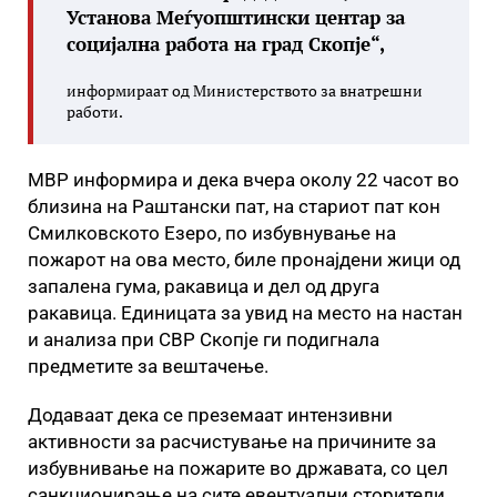
Установа Меѓуопштински центар за
социјална работа на град Скопје“,
информираат од Министерството за внатрешни
работи.
МВР информира и дека вчера околу 22 часот во
близина на Раштански пат, на стариот пат кон
Смилковското Езеро, по избувнување на
пожарот на ова место, биле пронајдени жици од
запалена гума, ракавица и дел од друга
ракавица. Единицата за увид на место на настан
и анализа при СВР Скопје ги подигнала
предметите за вештачење.
Додаваат дека се преземаат интензивни
активности за расчистување на причините за
избувнивање на пожарите во државата, со цел
санкционирање на сите евентуални сторители