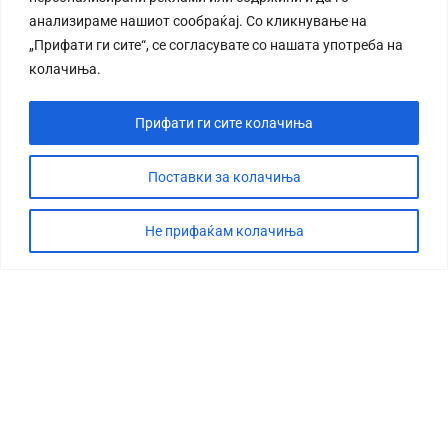
анализираме нашиот сообраќај. Со кликнување на
„Прифати ги сите“, се согласувате со нашата употреба на
колачиња.
Прифати ги сите колачиња
Поставки за колачиња
Не прифаќам колачиња
СТОРИЈА
ДЕБАТА