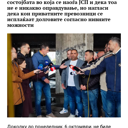
состојбата во која се наоѓа ЈСП и дека тоа
не е никакво оправдување, но нагласи
дека кон приватните превозници се
исплаќаат долговите согласно нивните
можности
Доколку до понеделник, 6 октомври, не биде