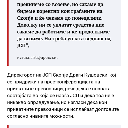
прекинеме со возење, но сакаме да
бидеме коректни кон граѓаните на
Скопје и ќе чекаме до понеделник.
Доколку ни се уплатат средства ние
сакаме да работиме и ќе продолжиме
да возиме. Ни треба уплата веднаш од
ЈСП“,
истакна Зафировски.
Директорот на ЈСП Скопје Драги Кушовски, кој
се придружи на прес-конференцијата на
приватните превозници, рече дека е позната
состојбата во која се наоѓа ЈСП и дека тоа не е
никакво оправдување, но нагласи дека кон
приватните превозници се исплаќаат долговите
согласно нивните можности.