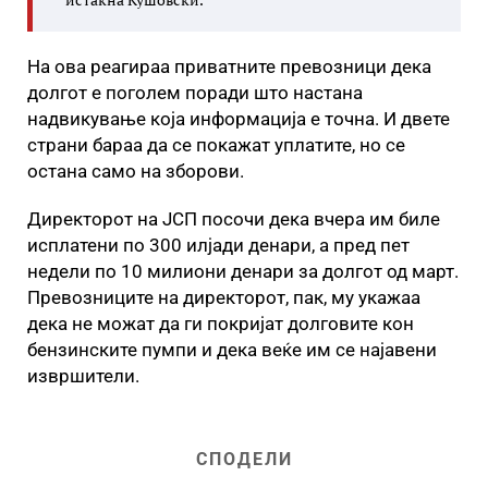
На ова реагираа приватните превозници дека
долгот е поголем поради што настана
надвикување која информација е точна. И двете
страни бараа да се покажат уплатите, но се
остана само на зборови.
Директорот на ЈСП посочи дека вчера им биле
исплатени по 300 илјади денари, а пред пет
недели по 10 милиони денари за долгот од март.
Превозниците на директорот, пак, му укажаа
дека не можат да ги покријат долговите кон
бензинските пумпи и дека веќе им се најавени
извршители.
СПОДЕЛИ