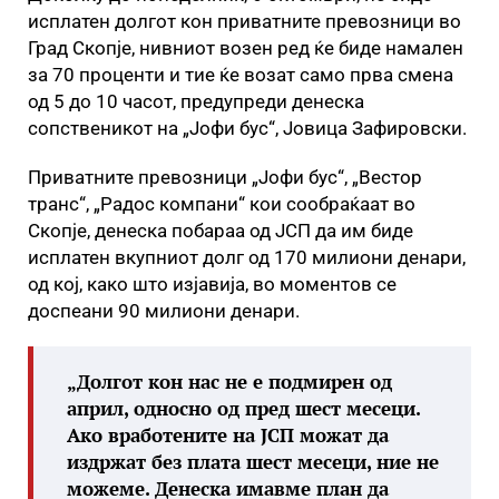
исплатен долгот кон приватните превозници во
Град Скопје, нивниот возен ред ќе биде намален
за 70 проценти и тие ќе возат само прва смена
од 5 до 10 часот, предупреди денеска
сопственикот на „Јофи бус“, Јовица Зафировски.
Приватните превозници „Јофи бус“, „Вестор
транс“, „Радос компани“ кои сообраќаат во
Скопје, денеска побараа од ЈСП да им биде
исплатен вкупниот долг од 170 милиони денари,
од кој, како што изјавија, во моментов се
доспеани 90 милиони денари.
„Долгот кон нас не е подмирен од
април, односно од пред шест месеци.
Ако вработените на ЈСП можат да
издржат без плата шест месеци, ние не
можеме. Денеска имавме план да