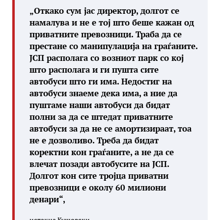
„Откако сум јас директор, долгот се
намалува и не е тој што беше кажан од
приватните превозници. Траба да се
престане со манипулација на граѓаните.
ЈСП располага со возниот парк со кој
што располага и ги пушта сите
автобуси што ги има. Недостиг на
автобуси знаеме дека има, а ние да
пуштаме наши автобуси да бидат
полни за да се штедат приватните
автобуси за да не се амортизираат, тоа
не е дозволиво. Треба да бидат
коректни кон граѓаните, а не да се
влечат позади автобусите на ЈСП.
Долгот кон сите тројца приватни
превозници е околу 60 милиони
денари“,
истакна Кушовски.