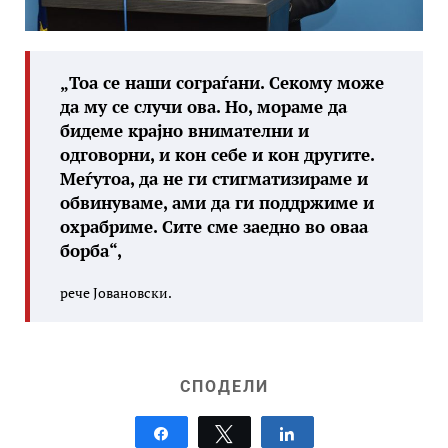
„Тоа се наши сограѓани. Секому може
да му се случи ова. Но, мораме да
бидеме крајно внимателни и
одговорни, и кон себе и кон другите.
Меѓутоа, да не ги стигматизираме и
обвинуваме, ами да ги поддржиме и
охрабриме. Сите сме заедно во оваа
борба“,
рече Јовановски.
СПОДЕЛИ
Share
Tweet
Share