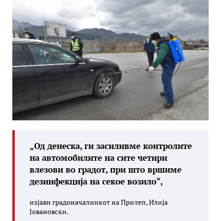
„Од денеска, ги засиливме контролите
на автомобилите на сите четири
влезови во градот, при што вршиме
дезинфекција на секое возило“,
изјави градоначалникот на Прилеп, Илија
Јовановски.