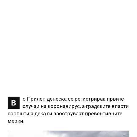
о Прилеп денеска се регистрираа првите
В
случаи на коронавирус, а градските власти
соопштија дека ги заоструваат превентивните
мерки.