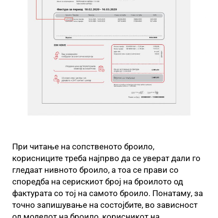
При читање на сопственото броило,
корисниците треба најпрво да се уверат дали го
гледаат нивното броило, а тоа се прави со
споредба на серискиот број на броилото од
фактурата со тој на самото броило. Понатаму, за
точно запишување на состојбите, во зависност
од моделот на броило, корисникот на