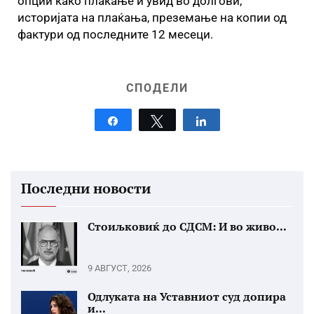
опции како плаќање и увид во долгови,
историјата на плаќања, преземање на копии од
фактури од последните 12 месеци.
СПОДЕЛИ
Share
Tweet
Share
Последни новости
Стоиљковиќ до СДСМ: И во живо...
9 АВГУСТ, 2026
Одлуката на Уставниот суд допира
и...