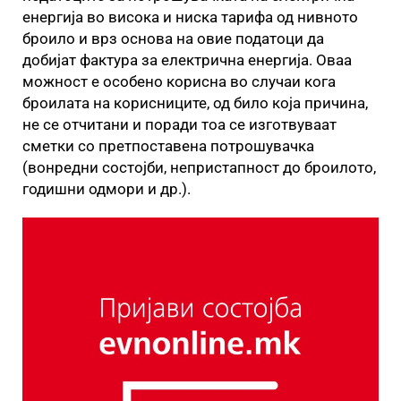
енергија во висока и ниска тарифа од нивното
броило и врз основа на овие податоци да
добијат фактура за електрична енергија. Оваа
можност е особено корисна во случаи кога
броилата на корисниците, од било која причина,
не се отчитани и поради тоа се изготвуваат
сметки со претпоставена потрошувачка
(вонредни состојби, непристапност до броилото,
годишни одмори и др.).