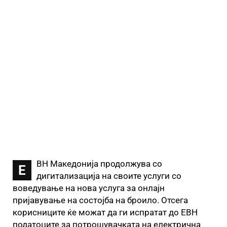
ВН Македонија продолжува со
Е
дигитализација на своите услуги со
воведување на нова услуга за онлајн
пријавување на состојба на броило. Отсега
корисниците ќе можат да ги испратат до ЕВН
податоците за потрошувачката на електрична