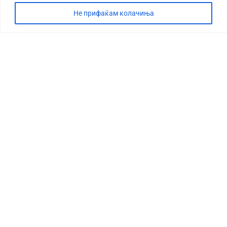
Не прифаќам колачиња
СТОРИЈА
ДЕБАТА
САБОТАЖА
ТИМ
КОНТАКТ
©2026 360 степени, Сите права се задржани