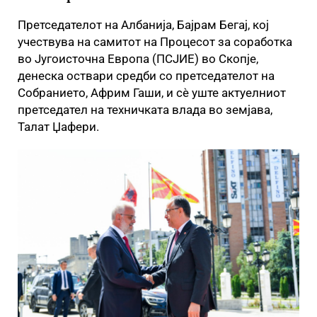
Претседателот на Албанија, Бајрам Бегај, кој
учествува на самитот на Процесот за соработка
во Југоисточна Европа (ПСЈИЕ) во Скопје,
денеска оствари средби со претседателот на
Собранието, Африм Гаши, и сè уште актуелниот
претседател на техничката влада во земјава,
Талат Џафери.