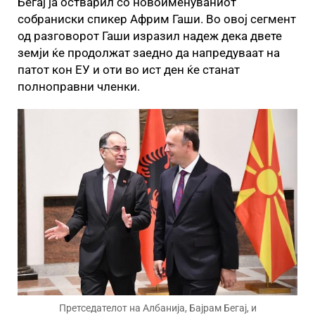
Бегај ја остварил со новоименуваниот
собраниски спикер Африм Гаши. Во овој сегмент
од разговорот Гаши изразил надеж дека двете
земји ќе продолжат заедно да напредуваат на
патот кон ЕУ и оти во ист ден ќе станат
полноправни членки.
Претседателот на Албанија, Бајрам Бегај, и