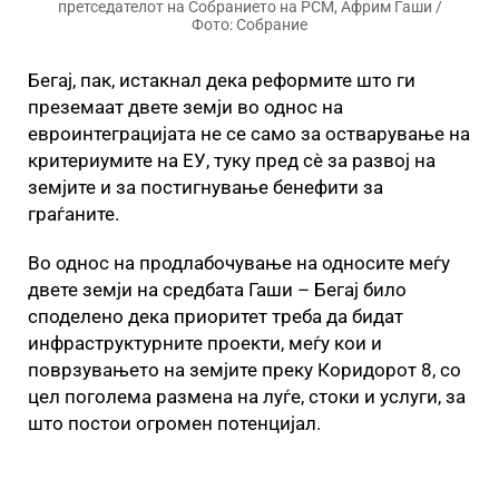
претседателот на Собранието на РСМ, Африм Гаши /
Фото: Собрание
Бегај, пак, истакнал дека реформите што ги
преземаат двете земји во однос на
евроинтеграцијата не се само за остварување на
критериумите на ЕУ, туку пред сè за развој на
земјите и за постигнување бенефити за
граѓаните.
Во однос на продлабочување на односите меѓу
двете земји на средбата Гаши – Бегај било
споделено дека приоритет треба да бидат
инфраструктурните проекти, меѓу кои и
поврзувањето на земјите преку Коридорот 8, со
цел поголема размена на луѓе, стоки и услуги, за
што постои огромен потенцијал.