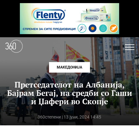
МАКЕДОНИЈА
Претседателот на Албанија,
Бајрам Бегај, на средби со Гаши
и Џафери во Скопје
360степени
| 13 јуни, 2024 14:45