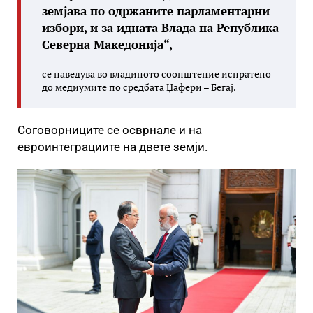
земјава по одржаните парламентарни
избори, и за идната Влада на Република
Северна Македонија“,
се наведува во владиното соопштение испратено
до медиумите по средбата Џафери – Бегај.
Соговорниците се осврнале и на
евроинтеграциите на двете земји.