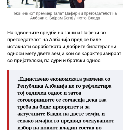
Техничкиот премиер Талат Џафери и претседателот на
Албанија, Бајрам Бегај / Фото: Влада
На одвоените средби на Гаши и Џафери со
претседателот на Албанија пред сè биле
истакнати соработката и добрите билатерални
односи меѓу двете земји кои се карактеризираат
со пријателски, па дури и братски однос.
„Единствено економската размена со
Република Албанија не го рефлектира
тој одличен однос и затоа
соговорниците се согласија дека таа
треба да биде приоритет и за
актуелните Влади на двете земји, и
секако имајќи го предвид очекуваниот
избор на новиот владин состав во