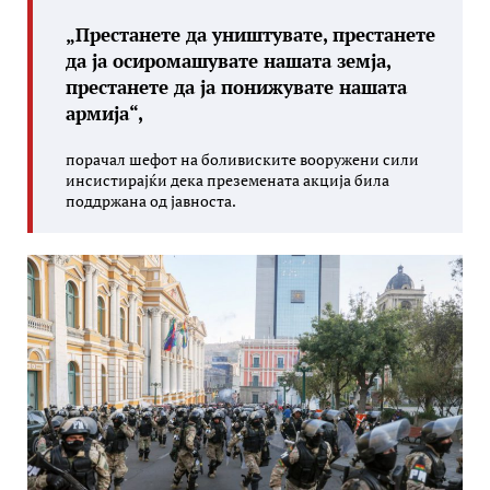
„Престанете да уништувате, престанете
да ја осиромашувате нашата земја,
престанете да ја понижувате нашата
армија“,
порачал шефот на боливиските вооружени сили
инсистирајќи дека преземената акција била
поддржана од јавноста.