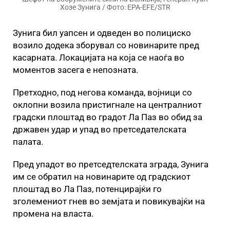
Хозе Зунига / Фото: EPA-EFE/STR
Зунига бил уапсен и одведен во полициско
возило додека зборувал со новинарите пред
касарната. Локацијата на која се наоѓа во
моментов засега е непозната.
Претходно, под негова команда, војници со
оклопни возила пристигнале на централниот
градски плоштад во градот Ла Паз во обид за
државен удар и упад во претседателската
палата.
Пред упадот во претседтелската зграда, Зунига
им се обратил на новинарите од градскиот
плоштад во Ла Паз, потенцирајќи го
зголемениот гнев во земјата и повикувајќи на
промена на власта.