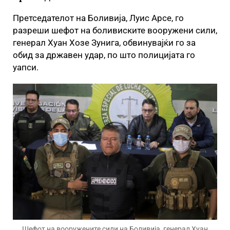
Претседателот на Боливија, Луис Арсе, го
разреши шефот на боливиските вооружени сили,
генерал Хуан Хозе Зунига, обвинувајќи го за
обид за државен удар, по што полицијата го
уапси.
Шефот на вооружените сили на Боливија, генерал Хуан