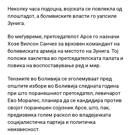
Неколку часа подоцна, војската се повлекла од
плоштадот, а боливиските власти го уапсиле
Зунига.
Во меѓувреме, претседателот Арсе го назначи
Хозе Вилсон Санчез за врховен командант на
боливиската армија на местото на Зунига. Тој
положи заклетва во претседателската палата и
повика на воспоставување ред и мир.
Тензиите во Боливија се зголемуваат пред
општите избори во Боливија следната година
при што поранешниот претседател, левичарот
Ево Моралес, планира да се кандидира против
својот поранешен сојузник Арсе, што, пак,
предизвика голем раскол во владејачката
социјалистичка партија и политичка
неизвесност.