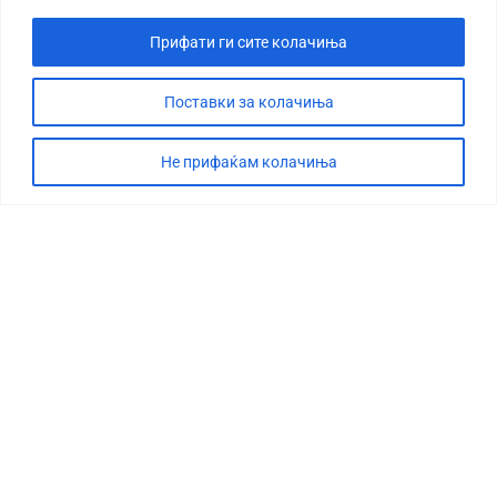
Прифати ги сите колачиња
Поставки за колачиња
Не прифаќам колачиња
СТОРИЈА
ДЕБАТА
САБОТАЖА
ТИМ
КОНТАКТ