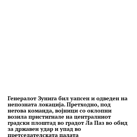
Генералот Зунига бил уапсен и одведен на
непозната локација. Претходно, под
негова команда, војници со оклопни
возила пристигнале на централниот
градски плоштад во градот Ла Паз во обид
за државен удар и упад во
претседателската палата