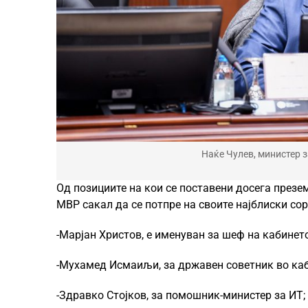
Наќе Чулев, министер 
Од позициите на кои се поставени досега презем
МВР сакал да се потпре на своите најблиски сор
-Марјан Христов, е именуван за шеф на кабинет
-Мухамед Исмаиљи, за државен советник во каб
-Здравко Стојков, за помошник-министер за ИТ;