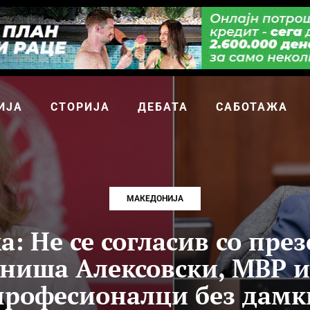
ИЈА
СТОРИЈА
ДЕБАТА
САБОТАЖА
МАКЕДОНИЈА
а: Не се согласив со пре
ниша Алексовски, МВР 
професионалци без дамк