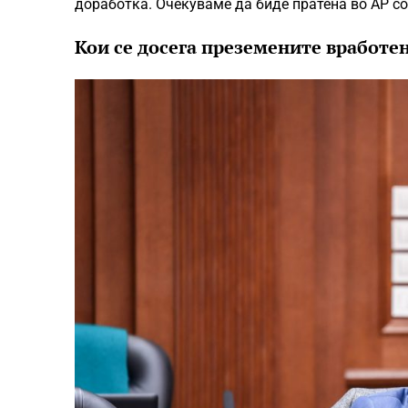
доработка. Очекуваме да биде пратена во АР со
Кои се досега преземените вработе