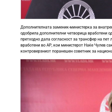
Дополнителната заменик-министерка за внатреш
одобрила дополнителни четворица вработени од
претходно дала согласност за трансфер на пет 
вработени во АР, кои министерот Наќе Чулев сак
контроверзниот поранешен советник за национа