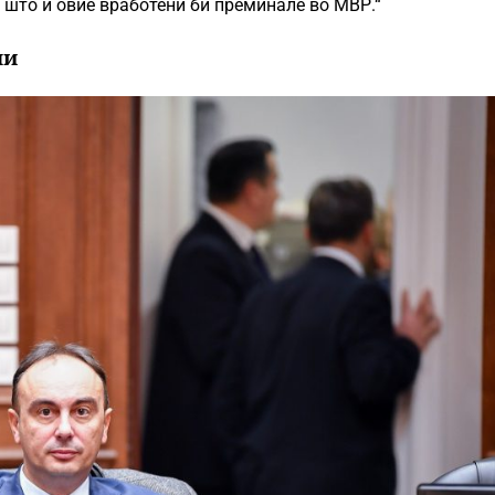
 што и овие вработени би преминале во МВР.“
ни