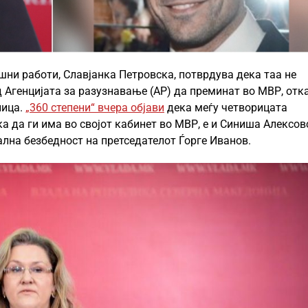
ни работи, Славјанка Петровска, потврдува дека таа не
 Агенцијата за разузнавање (АР) да преминат во МВР, отк
лица.
„360 степени“ вчера објави
дека меѓу четворицата
а да ги има во својот кабинет во МВР, е и Синиша Алексов
лна безбедност на претседателот Ѓорге Иванов.