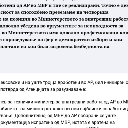
отени од АР во МВР и тие се реализирани. Точно е де
сност за спогодбено преземање на четворица
ње на позиции во Министерството за внатрешни работ
 доволно убедена во аргументите за неопходноста за
а во Министерството има доволно професионалци ко
и спроведување на фер и демократски избори и кои
настани во кои била загрозена безбедноста на
ксовски и на уште тројца вработени во АР, бил инициран 
 потврда од Агенцијата за разузнавање:
ев за технички министер за внатрешни работи, од АР во 
кабинетот на министерот како негови најблиски соработниц
ување. Дополнително, од МВР до АР побарани се уште
окументација испратена од МВР, истата е вратена на