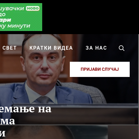
СВЕТ
КРАТКИ ВИДЕА
ЗА НАС
ПРИЈАВИ СЛУЧАЈ
земање на
има
и