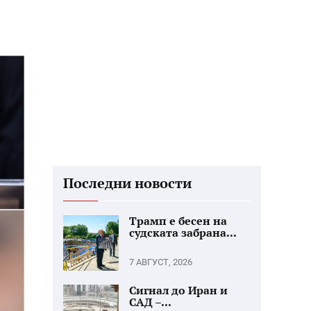
Последни новости
Трамп е бесен на
судската забрана...
7 АВГУСТ, 2026
Сигнал до Иран и
САД –...