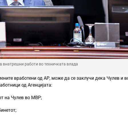
за внатрешни работи во техничката влада
ените вработени од АР, може да се заклучи дека Чулев и в
аботници од Агенцијата:
от на Чулев во МВР;
инетот;