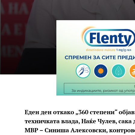
Еден ден откако „360 степени“ обја
техничката влада, Наќе Чулев, сака 
МВР – Синиша Алексовски, контрове