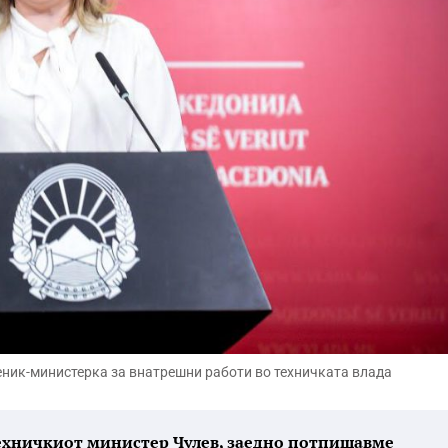
еник-министерка за внатрешни работи во техничката влада
техничкиот министер Чулев, заедно потпишавме