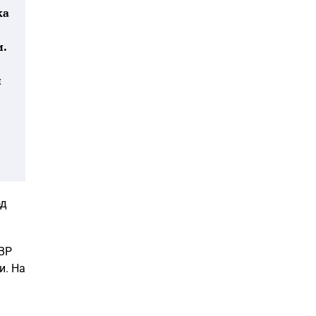
ка
и.
и
од
МВР
и. На