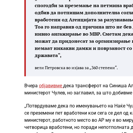
спогодби за преземање на петмина враб
одбив да потпишам дополнителна согла
вработени од Агенцијата за разузнава
Тоа го направив од причина што не бев
нивно ангажирање во МВР. Сметам дек
можат да придонесат за организирање 
немаат никакви дамки и поврзаност со 
државата“,
вели Петровска во изјава за „360 степени“.
Вчера
објавивме
дека трансферот на Синиша Але
министерот Чулев, но заглавил, за што добивме
„Потврдуваме дека по именувањето на Наќе Чул
се преземени пет вработени кои сега се дел од 
министерот, работното место во АР му е во мир
четворица вработени, но поради непотполната д