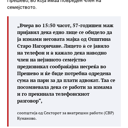
Прешево, во која имаа повреден член на
семејството.
„Вчера во 15:50 часот, 57-годишен маж
пријавил дека едно лице се обидело да
ја измами неговата мајка од Општина
Старо Нагоричане. Лицето ѝ се јавило
на телефон и ѝ кажало дека наводно
член на нејзиното семејство
предизвикал сообраќајна несреќа во
Прешево и ќе биде потребна одредена
сума на пари за да плати адвокат. Таа се
посомневала дека се работи за измама
и го прекинала телефонскиот
разговор“,
соопштија од Секторот за внатрешни работи (СВР)
Куманово.