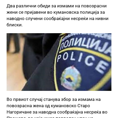
Два различни обиди за измами на повозрасни
жени се пријавени во кумановска полиција за
наводно случени сообраќајни несреќи на нивни
блиски.
Во првиот случај станува збор за измама на
повозрасна жена од кумановско Старо
Нагоричане за наводна сообраќајна несреќа во