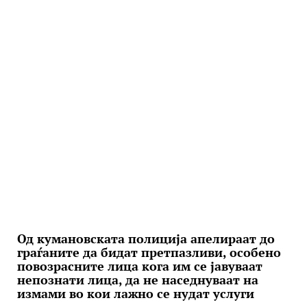
Од кумановската полиција апелираат до
граѓаните да бидат претпазливи, особено
повозрасните лица кога им се јавуваат
непознати лица, да не наседнуваат на
измами во кои лажно се нудат услуги