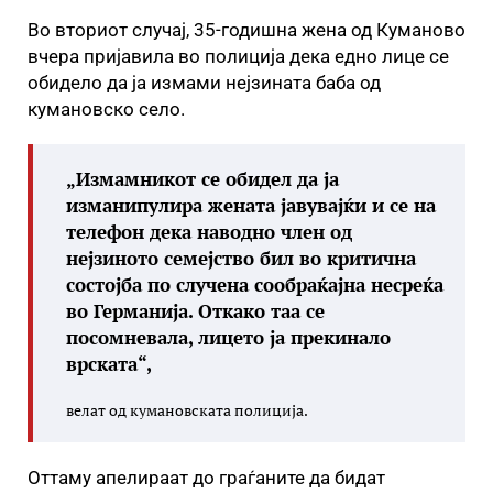
Во вториот случај, 35-годишна жена од Куманово
вчера пријавила во полиција дека едно лице се
обидело да ја измами нејзината баба од
кумановско село.
„Измамникот се обидел да ја
изманипулира жената јавувајќи и се на
телефон дека наводно член од
нејзиното семејство бил во критична
состојба по случена сообраќајна несреќа
во Германија. Откако таа се
посомневала, лицето ја прекинало
врската“,
велат од кумановската полиција.
Оттаму апелираат до граѓаните да бидат