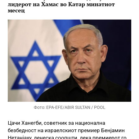
лидерот на Хамас во Катар минатиот
месец
Фото: EPA-EFE/ABIR SULTAN / POOL
Цачи Ханегби, советник за национална
безбедност на израелскиот премиер Бенјамин
Нетанјаху, денеска соопшти дека премиерот го