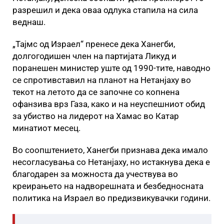
разрешил и дека оваа одлука стапила на сила
веднаш.
„Тајмс од Израел“ пренесе дека Ханегби,
долгогодишен член на партијата Ликуд и
поранешен министер уште од 1990-тите, наводно
се спротивставил на планот на Нетанјаху во
текот на летото да се започне со копнена
офанзива врз Газа, како и на неуспешниот обид
за убиство на лидерот на Хамас во Катар
минатиот месец.
Во соопштението, Ханегби признава дека имало
несогласувања со Нетанјаху, но истакнува дека е
благодарен за можноста да учествува во
креирањето на надворешната и безбедносната
политика на Израел во предизвикувачки години.