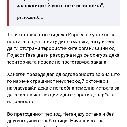
заложници сè уште не е исполнета“,
рече Ханегби.
Тој исто така потсети дека Израел сè уште не ја
постигнал целта, ниту дипломатски, ниту воено,
да ги отстрани терористичките организации од
Појасот Газа, да ги разоружа и да се осигура дека
територијата повеќе не претставува закана.
Ханегби презеде дел од одговорноста за она што
го нарече страшниот неуспех од 7 октомври,
нагласувајќи дека е потребна темелна истрага за
да се извлечат лекции и да се врати довербата
на јавноста.
Во претходниот период, Нетанјаху остана и без
други клучни соработници. Началникот на