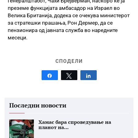
Генералштабот, Чахи Брејверман, наскоро ќе ја
преземе функцијата амбасадор на Израел во
Велика Британија, додека се очекува министерот
за стратешки прашања, Рон Дермер, да се
пензионира од јавната служба во наредните
месеци.
СПОДЕЛИ
Share
Tweet
Share
Последни новости
Хамас бара спроведување на
планот на...