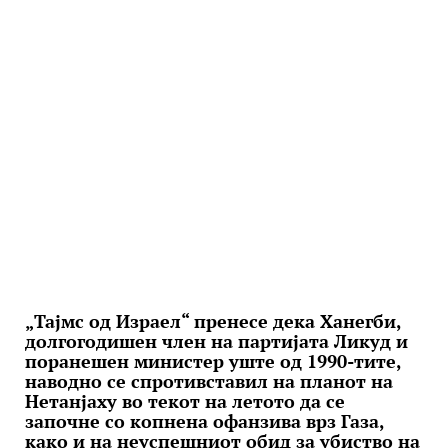
„Тајмс од Израел“ пренесе дека Ханегби,
долгогодишен член на партијата Ликуд и
поранешен министер уште од 1990-тите,
наводно се спротивставил на планот на
Нетанјаху во текот на летото да се
започне со копнена офанзива врз Газа,
како и на неуспешниот обид за убиство на