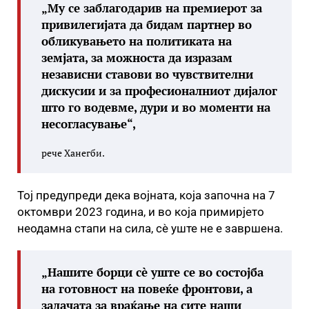
„Му се заблагодарив на премиерот за
привилегијата да бидам партнер во
обликувањето на политиката на
земјата, за можноста да изразам
независни ставови во чувствителни
дискусии и за професионалниот дијалог
што го водевме, дури и во моменти на
несогласување“,
рече Ханегби.
Тој предупреди дека војната, која започна на 7
октомври 2023 година, и во која примирјето
неодамна стапи на сила, сè уште не е завршена.
„Нашите борци сè уште се во состојба
на готовност на повеќе фронтови, а
задачата за враќање на сите наши