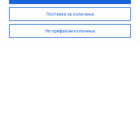
Поставки за колачиња
Не прифаќам колачиња
СТОРИЈА
ДЕБАТА
САБОТАЖА
ТИМ
КОНТАКТ