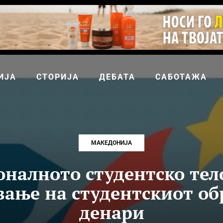
ИЈА
СТОРИЈА
ДЕБАТА
САБОТАЖА
МАКЕДОНИЈА
налното студентско тел
вање на студентскиот обр
денари