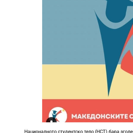
Националното студентско тело (НСТ) бара згол