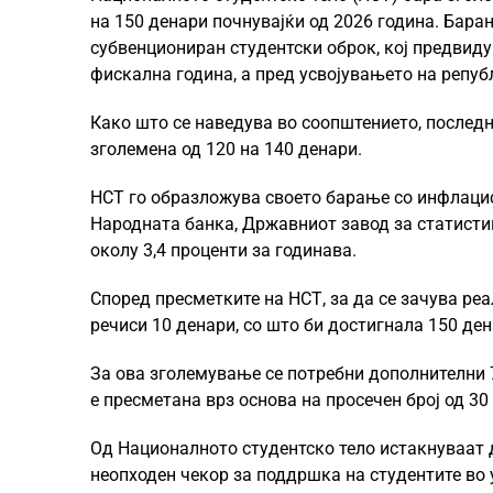
на 150 денари почнувајќи од 2026 година. Барањ
субвенциониран студентски оброк, кој предвиду
фискална година, а пред усвојувањето на репуб
Како што се наведува во соопштението, последн
зголемена од 120 на 140 денари.
НСТ го образложува своето барање со инфлациск
Народната банка, Државниот завод за статистик
околу 3,4 проценти за годинава.
Според пресметките на НСТ, за да се зачува реа
речиси 10 денари, со што би достигнала 150 ден
За ова зголемување се потребни дополнителни 7
е пресметана врз основа на просечен број од 30
Од Националното студентско тело истакнуваат д
неопходен чекор за поддршка на студентите во 