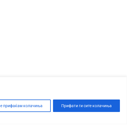
е прифаќам колачиња
Прифати ги сите колачиња