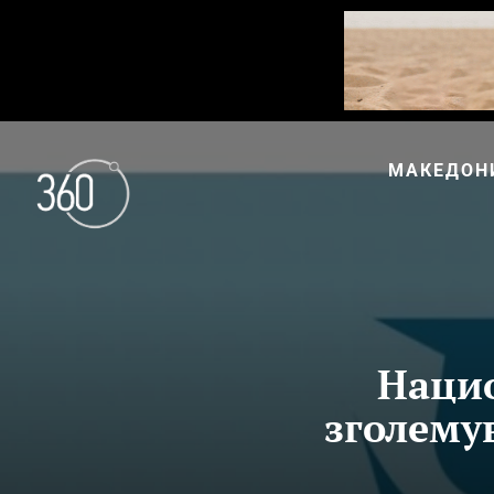
МАКЕДОН
Нацио
зголему