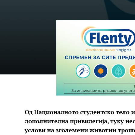
Од Националното студентско тело ис
дополнителна привилегија, туку не
услови на зголемени животни трош