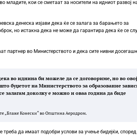
о младите, кои се сметаат за носители на идниот развој н
евска денеска изјави дека ќе се залага за барањето за
рок, но истакна дека не може да гарантира дека ќе се сл
аат партнер во Министерството и дека сите нивни досегаш
ека во иднина би можеле да се договориме, но во ово
што буџетот на Министерството за образование завис
 се залагам доколку е можно и оваа година да биде
ште „Блаже Конески“ во Општина Аеродром.
е треба да имаат подобри услови за учење бидејќи, според 