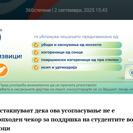
360степени
| 2 септември, 2025 15:43
такнуваат дека ова усогласување не е
опходен чекор за поддршка на студентите в
оци