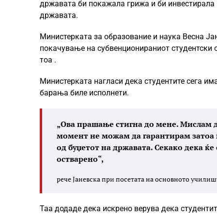
државата би покажала грижа и би инвестирала в
државата.
Министерката за образование и наука Весна Јан
покачување на субвенционираниот студентски об
тоа .
Министерката нагласи дека студентите сега им
барања биле исполнети.
„Ова прашање стигна до мене. Мислам д
момент не можам да гарантирам затоа 
од буџетот на државата. Секако дека ќе
остварено“,
рече Јаневска при посетата на основното учили
Таа додаде дека искрено верува дека студентит