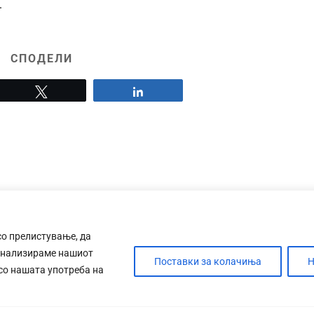
.
СПОДЕЛИ
Tweet
Share
со прелистување, да
анализираме нашиот
Поставки за колачиња
Н
 со нашата употреба на