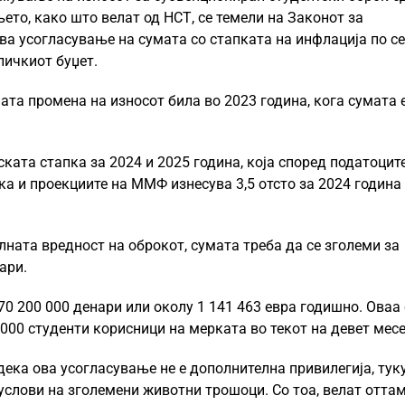
ето, како што велат од НСТ, се темели на Законот за
ва усогласување на сумата со стапката на инфлација по се
личкиот буџет.
ата промена на износот била во 2023 година, кога сумата 
ата стапка за 2024 и 2025 година, која според податоцит
а и проекциите на ММФ изнесува 3,5 отсто за 2024 година
лната вредност на оброкот, сумата треба да се зголеми за
ари.
0 200 000 денари или околу 1 141 463 евра годишно. Оваа
 000 студенти корисници на мерката во текот на девет месе
ека ова усогласување не е дополнителна привилегија, тук
услови на зголемени животни трошоци. Со тоа, велат оттам