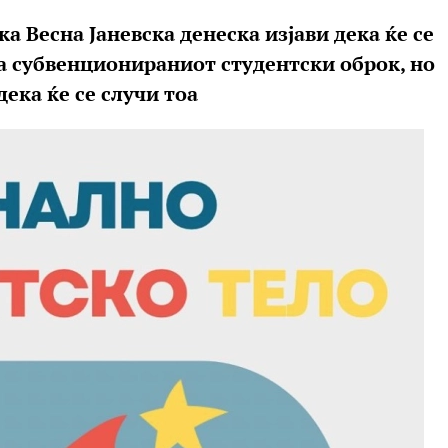
а Весна Јаневска денеска изјави дека ќе се
на субвенционираниот студентски оброк, но
ека ќе се случи тоа