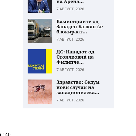
на Арена...
7 АВГУСТ, 2026
Камионџиите од
Западен Балкан ќе
блокираат...
7 АВГУСТ, 2026
ДС: Нападот од
Стоилковиќ на
Филипче...
7 АВГУСТ, 2026
Здравство: Седум
нови случаи на
западнонилска...
7 АВГУСТ, 2026
д 140