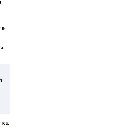
а
учи
ни
ј
и
неа,