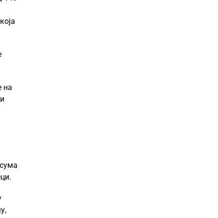
која
е
е на
 и
 сума
ци.
у
у,