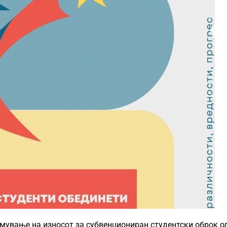
емување на износот за субвенциониран студентски оброк о