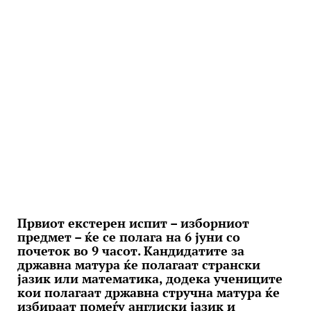
Првиот екстерен испит – изборниот
предмет – ќе се полага на 6 јуни со
почеток во 9 часот. Кандидатите за
државна матура ќе полагаат странски
јазик или математика, додека учениците
кои полагаат државна стручна матура ќе
избираат помеѓу англиски јазик и