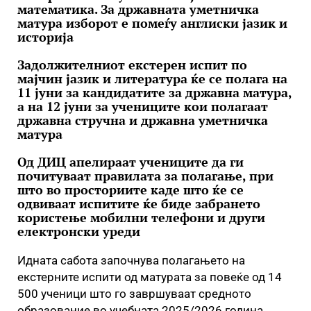
математика. За државната уметничка
матура изборот е помеѓу англиски јазик и
историја
Задолжителниот екстерен испит по
мајчин јазик и литература ќе се полага на
11 јуни за кандидатите за државна матура,
а на 12 јуни за учениците кои полагаат
државна стручна и државна уметничка
матура
Од ДИЦ апелираат учениците да ги
почитуваат правилата за полагање, при
што во просториите каде што ќе се
одвиваат испитите ќе биде забрането
користење мобилни телефони и други
електронски уреди
Идната сабота започнува полагањето на
екстерните испити од матурата за повеќе од 14
500 ученици што го завршуваат средното
образование во учебната 2025/2026 година.