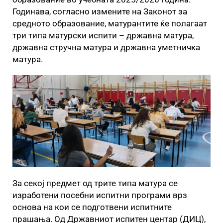
Годинава, согласно измените на Законот за
средното образование, матурантите ќе полагаат
три типа матурски испити – државна матура,
државна стручна матура и државна уметничка
матура.
За секој предмет од трите типа матура се
изработени посебни испитни програми врз
основа на кои се подготвени испитните
прашања. Од Државниот испитен центар (ДИЦ),