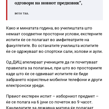
одговори на новиот предизвик“,
вели таа.
Како и минатата година, во училиштата што
немаат соодветни просторни услови, екстерните
испити ќе се полагаат во амфитеатрите на
факултетите. Во останатите училишта испитите
ќе се одржуваат во спортски сали, холови и аули.
Од ДИЦ апелираат учениците да ги почитуваат
правилата за полагање, при што во просториите
каде што ќе се одвиваат испитите ќе биде
забрането користење мобилни телефони и други
електронски уреди.
Првиот екстерен испит – изборниот предмет –
ќе се полага на 6 јуни со почеток во 9 часот.
Кандидатите за државна матура ќе полагаат