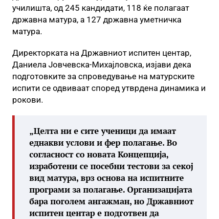
училишта, од 245 кандидати, 118 ќе полагаат
државна матура, а 127 државна уметничка
матура.
Директорката на Државниот испитен центар,
Даниела Јовчевска-Михајловска, изјави дека
подготовките за спроведување на матурските
испити се одвиваат според утврдена динамика и
рокови.
„Целта ни е сите ученици да имаат
еднакви услови и фер полагање. Во
согласност со новата Концепција,
изработени се посебни тестови за секој
вид матура, врз основа на испитните
програми за полагање. Организацијата
бара поголем ангажман, но Државниот
испитен центар е подготвен да