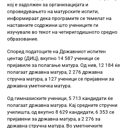
кој е задолжен за организацијата и
спроведувањето на матурските испити,
информираат дека програмите се темелат на
наставните содржини што учениците ги
изучувале во текот на четиригодишното средно
образование.
Според податоците на Државниот испитен
центар (ДИЦ), вкупно 14 587 ученици се
пријавиле за полагање матура. Од нив, 12 184 ќе
полагаат државна матура, 2 276 државна
стручна матура, а 127 ученици се пријавени за
државна уметничка матура.
Од гимназиските ученици, 5 713 кандидати ќе
полагаат државна матура. Кај средните стручни
училишта, од вкупно 8 629 кандидати, 6 353 се
пријавени за државна матура, а 2 276 за
државна стручна матура. Во уметничките