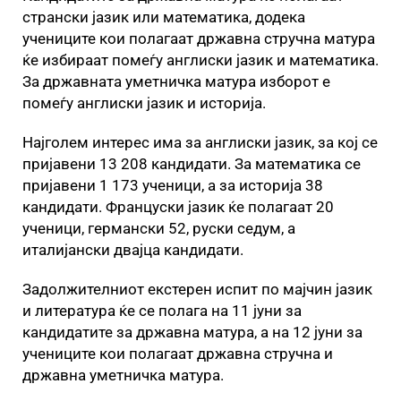
странски јазик или математика, додека
учениците кои полагаат државна стручна матура
ќе избираат помеѓу англиски јазик и математика.
За државната уметничка матура изборот е
помеѓу англиски јазик и историја.
Најголем интерес има за англиски јазик, за кој се
пријавени 13 208 кандидати. За математика се
пријавени 1 173 ученици, а за историја 38
кандидати. Француски јазик ќе полагаат 20
ученици, германски 52, руски седум, а
италијански двајца кандидати.
Задолжителниот екстерен испит по мајчин јазик
и литература ќе се полага на 11 јуни за
кандидатите за државна матура, а на 12 јуни за
учениците кои полагаат државна стручна и
државна уметничка матура.