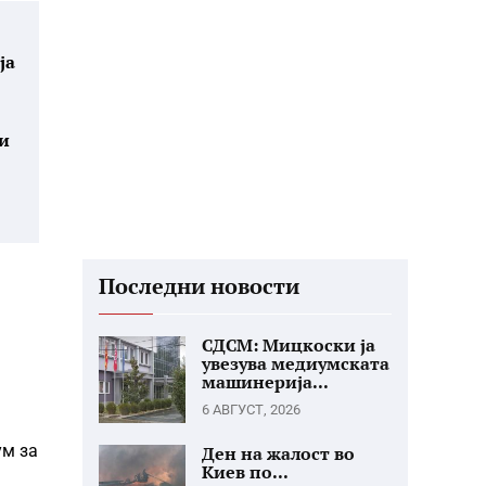
ја
ни
Последни новости
СДСМ: Мицкоски ја
увезува медиумската
машинерија...
6 АВГУСТ, 2026
ум за
Ден на жалост во
Киев по...