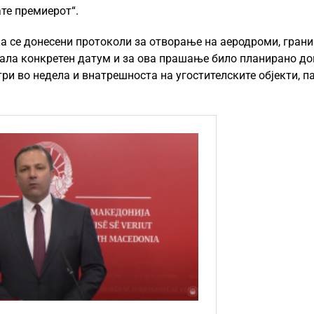
ате премиерот“.
а се донесени протоколи за отворање на аеродроми, грани
чала конкретен датум и за ова прашање било планирано д
три во недела и внатрешноста на угостителските објекти, па