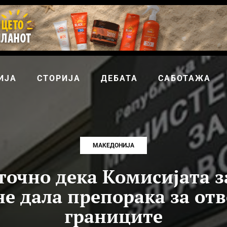
ИЈА
СТОРИЈА
ДЕБАТА
САБОТАЖА
МАКЕДОНИЈА
 точно дека Комисијата з
не дала препорака за от
границите