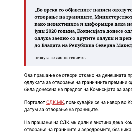
„Во врска со објавените написи околу т
отворање на границите, Министерствот
како невистинита и информира дека на 
јуни 2020 година, Комисијата донесе од
одлука заедно со другите одлуки и пре
до Владата на Република Северна Макед
пишува во соопштението.
Ова прашање се отвори откако на денешната п
одлуката за отворање на граничните премини о
била донесена на предлог на Комисијата за зар
Порталот
СДК.МК
, повикувајќи се на извор во 
датум за отворање на границите.
На прашање на СДК.мк дали е вистина дека Ком
отворање на границите и аеродромите, без ника