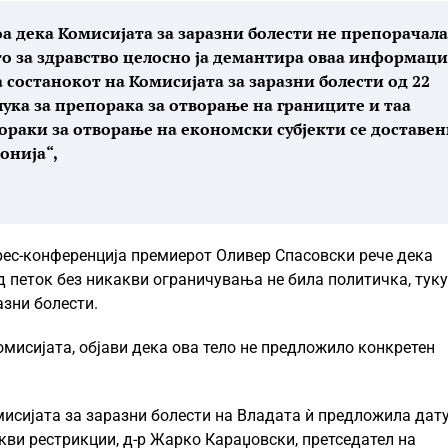
оа дека Комисијата за заразни болести не препорачала
о за здравство целосно ја демантира оваа информаци
состанокот на Комисијата за заразни болести од 22
лука за препорака за отворање на границите и таа
пораки за отворање на економски субјекти се доставе
онија“,
рес-конференција премиерот Оливер Спасовски рече дека
д петок без никакви ограничувања не била политичка, туку
азни болести.
Комисијата, објави дека ова тело не предложило конкретен
исијата за заразни болести на Владата ѝ предложила дат
кви рестрикции, д-р Жарко Караџовски, претседател на