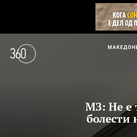
МАКЕДОН
МЗ: Не е
болести 