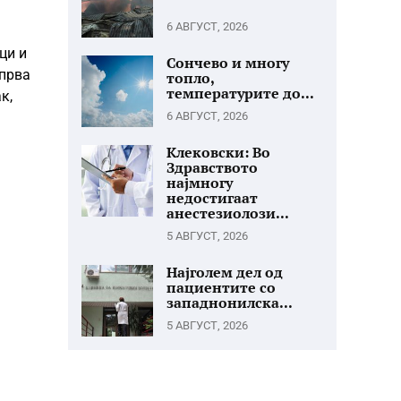
6 АВГУСТ, 2026
ци и
Сончево и многу
опрва
топло,
температурите до...
к,
6 АВГУСТ, 2026
Клековски: Во
Здравството
најмногу
недостигаат
анестезиолози...
5 АВГУСТ, 2026
Најголем дел од
пациентите со
западнонилска...
5 АВГУСТ, 2026