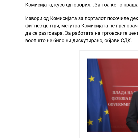
Комисијата, кусо одговорил: „За тоа ќе го праш
Извори од Комисијата за порталот посочиле дек
фитнес-центри, меѓутоа Комисијата не препора
да се разговара. За работата на трговските цен
воопшто не било ни дискутирано, објави СДК.