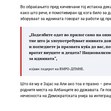
Во обраќањето пред кичевчани тој истакна дека
како што рече, е помотивиран од кога било за д
зборуваат за иднината говорат за работи од пр
„Поделбите одат во прилог само на оние
тие што ја злоупотребуваат нивната дов
и погледнете ја празната куќа до вас, по
вратат внуците и децата? Национализмот
за иднината“,
изјави лидерот на ВМРО-ДПМНЕ.
Што ќе му е Зајас на Али ако тоа е празно – ре
родните места на Албанците во државата. Ги по
нечесноста на Демократската унија за интеграц