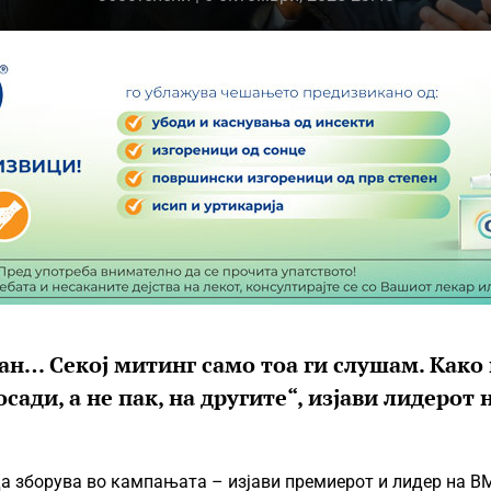
јан… Секој митинг само тоа ги слушам. Како
сади, а не пак, на другите“, изјави лидерот 
да зборува во кампањата – изјави премиерот и лидер на В