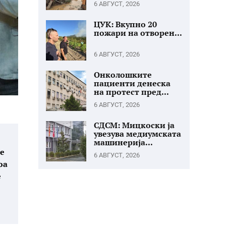
6 АВГУСТ, 2026
ЦУК: Вкупно 20
пожари на отворен...
6 АВГУСТ, 2026
Онколошките
пациенти денеска
на протест пред...
6 АВГУСТ, 2026
СДСМ: Мицкоски ја
увезува медиумската
машинерија...
ие
6 АВГУСТ, 2026
оа
е