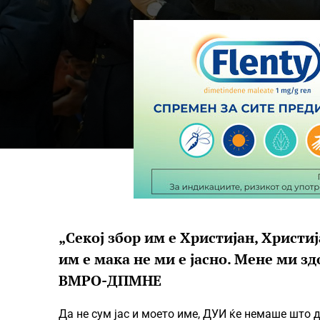
„Секој збор им е Христијан, Христи
им е мака не ми е јасно. Мене ми здо
ВМРО-ДПМНЕ
Да не сум јас и моето име, ДУИ ќе немаше што 