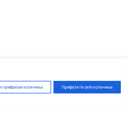
е прифаќам колачиња
Прифати ги сите колачиња
Т