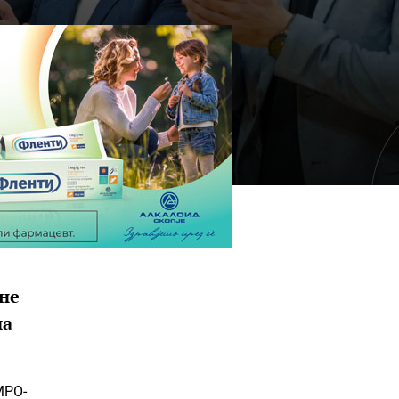
 не
на
МРО-