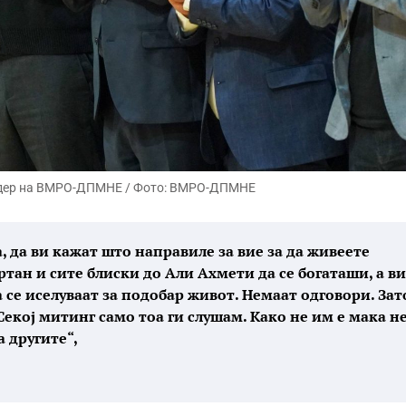
идер на ВМРО-ДПМНЕ / Фото: ВМРО-ДПМНЕ
 да ви кажат што направиле за вие за да живеете
ртан и сите блиски до Али Ахмети да се богаташи, а в
а се иселуваат за подобар живот. Немаат одговори. Зат
Секој митинг само тоа ги слушам. Како не им е мака н
а другите“,