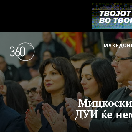
МАКЕДОН
Мицкоски 
ДУИ ќе не