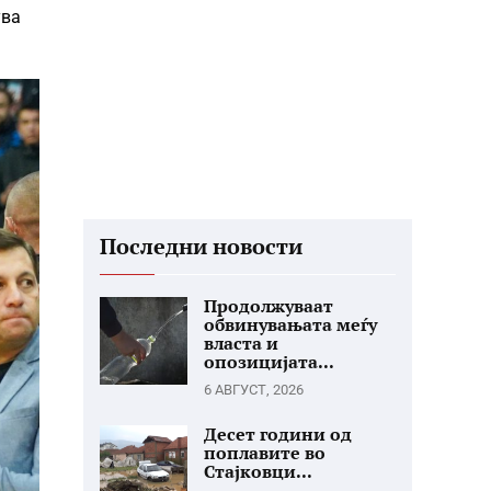
ува
Последни новости
Продолжуваат
обвинувањата меѓу
власта и
опозицијата...
6 АВГУСТ, 2026
Десет години од
поплавите во
Стајковци...