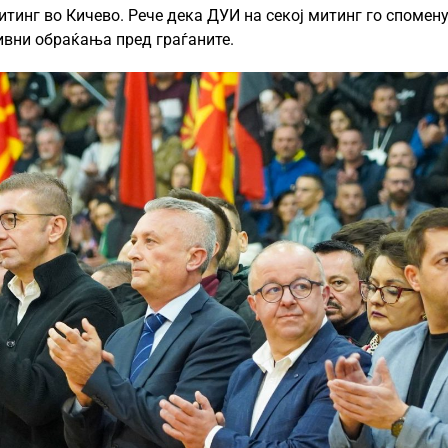
тинг во Кичево. Рече дека ДУИ на секој митинг го спомен
ивни обраќања пред граѓаните.