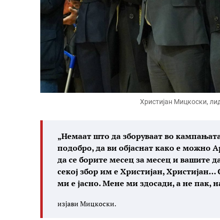
Христијан Мицкоски, л
„Немаат што да зборуваат во кампањата,
подобро, да ви објаснат како е можно А
да се борите месец за месец и вашите д
секој збор им е Христијан, Христијан… 
ми е јасно. Мене ми здосади, а не пак, н
изјави Мицкоски.