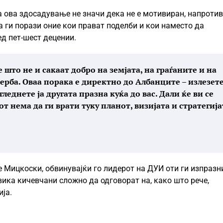
 ова здосадување не значи дека не е мотивиран, напротив
а ги порази оние кои прават поделби и кои наместо да
ед пет-шест децении.
 што не и сакаат добро на земјата, на граѓаните и на
ерба. Оваа порака е директно до Албанците – излезет
гледнете ја другата празна куќа до вас. Дали ќе ви се
 нема да ги врати туку планот, визијата и стратегија
че Мицкоски, обвинувајќи го лидерот на ДУИ оти ги изпразн
вика кичевчани сложно да одговорат на, како што рече,
ија.