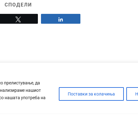
СПОДЕЛИ
Tweet
Share
со прелистување, да
анализираме нашиот
Поставки за колачиња
Н
 со нашата употреба на
ДЕБАТА
САБОТАЖА
ТИМ
КОНТАК