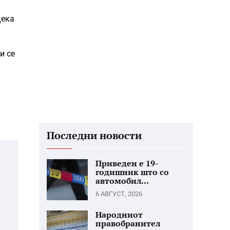
дека
и се
Последни новости
Приведен е 19-
годишник што со
автомобил...
6 АВГУСТ, 2026
Народниот
правобранител