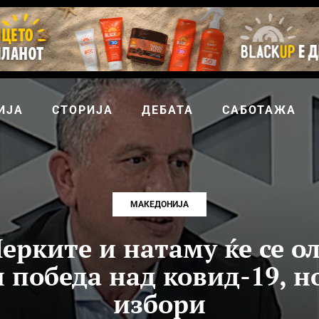
ИЈА
СТОРИЈА
ДЕБАТА
САБОТАЖА
МАКЕДОНИЈА
рките и натаму ќе се о
 победа над ковид-19, но
избори