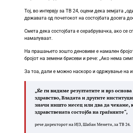
Тој, во интервју за ТВ 24, оцени дека земјата „
државата од почетокот на состојбата досега до
Смета дека состојбата е охрабрувачка, ако се с
намалуваат.
На прашањето зошто деновиве е намален бројот 
бројот на земени брисеви и рече: „Ако нема си
За тоа, дали е можно наскоро и одржување на и
„Ќе ги видиме резултатите и врз основ
здравство, Владата и другите институци
значи ништо месец или два да чекаме, 
здравствената состојба на граѓаните“,
рече директорот на ИЈЗ, Шабан Мемети, за ТВ 24.