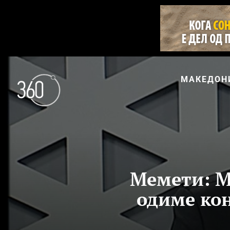
МАКЕДОН
Мемети: Ме
одиме кон