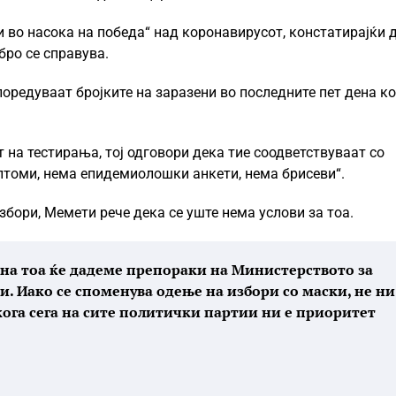
оди во насока на победа“ над коронавирусот, констатирајќи 
бро се справува.
поредуваат бројките на заразени во последните пет дена ко
на тестирања, тој одговори дека тие соодветствуваат со
мптоми, нема епидемиолошки анкети, нема брисеви“.
збори, Мемети рече дека се уште нема услови за тоа.
а на тоа ќе дадеме препораки на Министерството за
и. Иако се споменува одење на избори со маски, не ни
кога сега на сите политички партии ни е приоритет