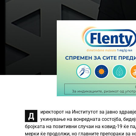
иректорот на Институтот за јавно здравј
Д
укинување на вонредната состојба, биде
бројката на позитивни случаи на ковид-19 ќе па
мерки ќе продолжи, но главните препораки за 