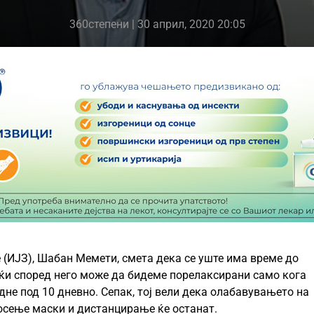
360степени
| 30 април, 2020 20:05
е (ИЈЗ), Шабан Мемети, смета дека се уште има време до
јќи според него може да бидеме порелаксирани само кога
дне под 10 дневно. Сепак, тој вели дека олабавувањето на
носење маски и дистанцирање ќе останат.