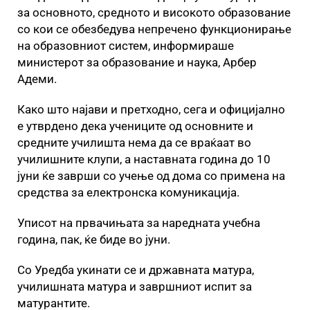
за основното, средното и високото образование
со кои се обезбедува непречено функционирање
на образовниот систем, информираше
министерот за образование и наука, Арбер
Адеми.
Како што најави и претходно, сега и официјално
е утврдено дека учениците од основните и
средните училишта нема да се враќаат во
училишните клупи, а наставната година до 10
јуни ќе заврши со учење од дома со примена на
средства за електронска комуникација.
Уписот на првачињата за наредната учебна
година, пак, ќе биде во јуни.
Со Уредба укинати се и државната матура,
училишната матура и завршниот испит за
матурантите.