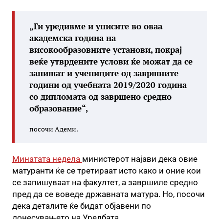
„Ги уредивме и уписите во оваа
академска година на
високообразовните установи, покрај
веќе утврдените услови ќе можат да се
запишат и учениците од завршните
години од учебната 2019/2020 година
со дипломата од завршено средно
образование“,
посочи Адеми.
Минатата недела
министерот најави дека овие
матуранти ќе се третираат исто како и оние кои
се запишуваат на факултет, а завршиле средно
пред да се воведе државната матура. Но, посочи
дека деталите ќе бидат објавени по
донесувањето на Уредбата.