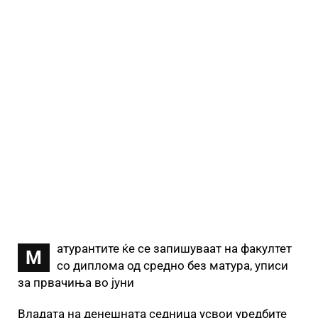
атурантите ќе се запишуваат на факултет
М
со диплома од средно без матура, уписи
за првачиња во јуни
Владата на денешната седница усвои уредбите