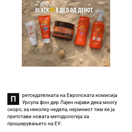
ретседателката на Европската комисија
П
Урсула фон дер Лaјен најави дека многу
скоро, за неколку недела, нејзиниот тим ќе ја
претстави новата методологија за
проширувањето на ЕУ.