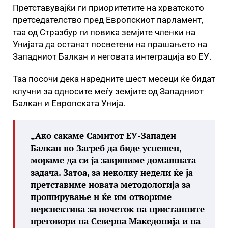
Претставувајќи ги приоритетите на хрватското
претседателство пред Европскиот парламент,
таа од Стразбур ги повика земјите членки на
Унијата да останат посветени на прашањето на
Западниот Балкан и неговата интеграција во ЕУ.
Таа посочи дека наредните шест месеци ќе бидат
клучни за односите меѓу земјите од Западниот
Балкан и Европската Унија.
„Ако сакаме Самитот ЕУ-Западен
Балкан во Загреб да биде успешен,
мораме да си ја завршиме домашната
задача. Затоа, за неколку недели ќе ја
претставиме новата методологија за
проширување и ќе им отвориме
перспектива за почеток на пристапните
преговори на Северна Македонија и на