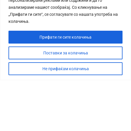
персонализирани реклами или содржини и да го
анализираме нашиот сообраќај. Со кликнување на
„Прифати ги сите“, се согласувате со нашата употреба на
колачиња.
Прифати ги сите колачиња
Поставки за колачиња
Не прифаќам колачиња
СТОРИЈА
ДЕБАТА
САБОТАЖА